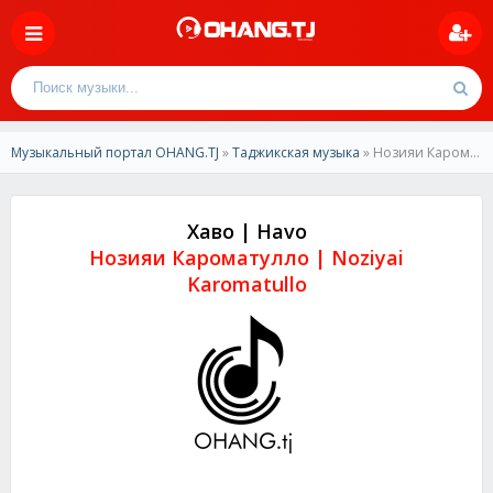
Музыкальный портал OHANG.TJ
»
Таджикская музыка
» Нозияи Кароматулло-Хаво | Noziyai Karomatullo-Havo
Хаво | Havo
Нозияи Кароматулло | Noziyai
Karomatullo