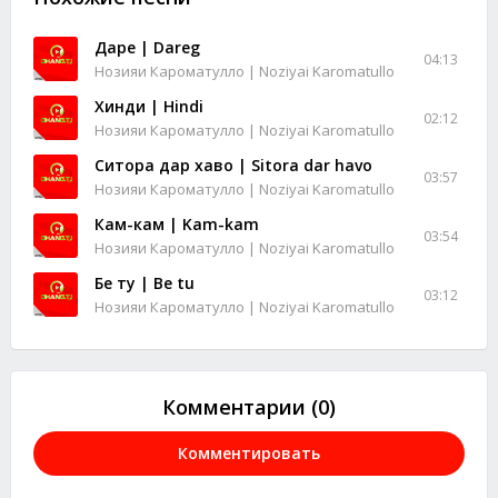
Дареғ | Dareg
04:13
Нозияи Кароматулло | Noziyai Karomatullo
Хинди | Hindi
02:12
Нозияи Кароматулло | Noziyai Karomatullo
Ситора дар хаво | Sitora dar havo
03:57
Нозияи Кароматулло | Noziyai Karomatullo
Кам-кам | Kam-kam
03:54
Нозияи Кароматулло | Noziyai Karomatullo
Бе ту | Be tu
03:12
Нозияи Кароматулло | Noziyai Karomatullo
Комментарии (0)
Комментировать