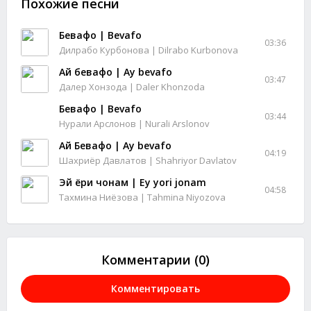
Похожие песни
Бевафо | Bevafo
03:36
Дилрабо Курбонова | Dilrabo Kurbonova
Ай бевафо | Ay bevafo
03:47
Далер Хонзода | Daler Khonzoda
Бевафо | Bevafo
03:44
Нурали Арслонов | Nurali Arslonov
Ай Бевафо | Ay bevafo
04:19
Шахриёр Давлатов | Shahriyor Davlatov
Эй ёри чонам | Ey yori jonam
04:58
Тахмина Ниёзова | Tahmina Niyozova
Комментарии (0)
Комментировать