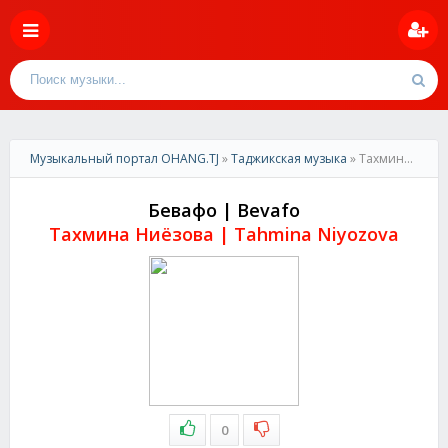
Музыкальный портал OHANG.TJ
»
Таджикская музыка
» Тахмина Ниёзова-Бевафо | Tahmina Niyozova-Bevafo
Бевафо | Bevafo
Тахмина Ниёзова | Tahmina Niyozova
0