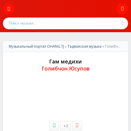
Музыкальный портал OHANG.TJ
»
Таджикская музыка
» Голибчон Юсупов-Гам медихи
Гам медихи
Голибчон Юсупов
+2