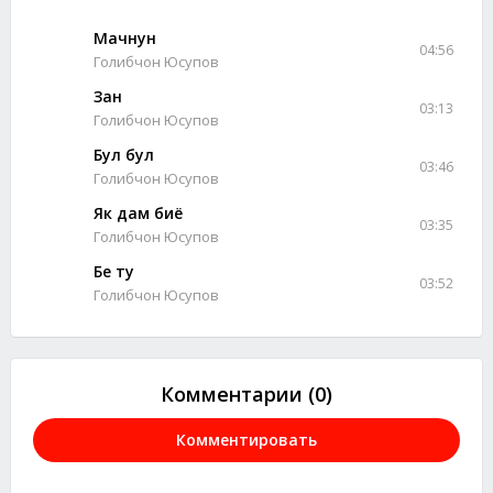
Мачнун
04:56
Голибчон Юсупов
Зан
03:13
Голибчон Юсупов
Бул бул
03:46
Голибчон Юсупов
Як дам биё
03:35
Голибчон Юсупов
Бе ту
03:52
Голибчон Юсупов
Комментарии (0)
Комментировать