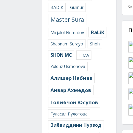
Ск
BADIK
Gulinur
Master Sura
П
RaLiK
Mirjalol Nematov
Shabnam Surayo
Shoh
SHON MC
TIMA
Yulduz Usmonova
Алишер Набиев
Анвар Ахмедов
Голибчон Юсупов
Гуласал Пулотова
Зиёвиддини Нурзод