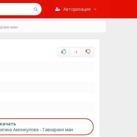
Авторизация
араки ман
-1
качать
игина Амонкулова - Гавхараки ман