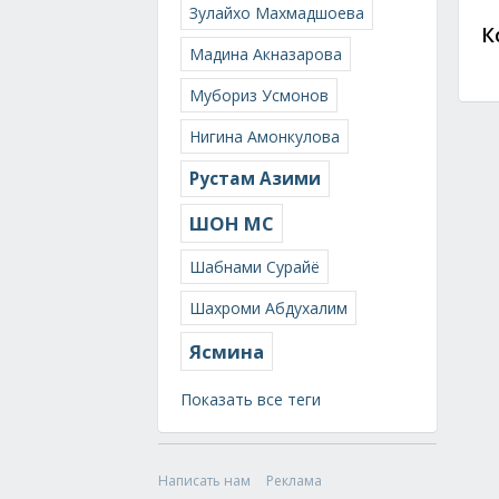
Зулайхо Махмадшоева
К
Мадина Акназарова
Мубориз Усмонов
Нигина Амонкулова
Рустам Азими
ШОН МС
Шабнами Сурайё
Шахроми Абдухалим
Ясмина
Показать все теги
Написать нам
Реклама