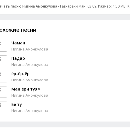
ачать песню Нигина Амонкулова
- Гавхараки ман: 03:09, Размер: 4,50 MB, 
охожие песни
Чаман
Нигина Амонкулова
Падар
Нигина Амонкулова
ёр-ёр-ёр
Нигина Амонкулова
Ман ёри туям
Нигина Амонкулова
Бе ту
Нигина Амонкулова