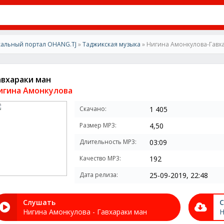
альный портал OHANG.TJ
»
Таджикская музыка
» Нигина Амонкулова-Гавх
авхараки ман
игина Амонкулова
Скачано:
1 405
Размер MP3:
4,50
Длительность MP3:
03:09
Качество MP3:
192
Дата релиза:
25-09-2019, 22:48
Слушать
С
Нигина Амонкулова - Гавхараки ман
Н