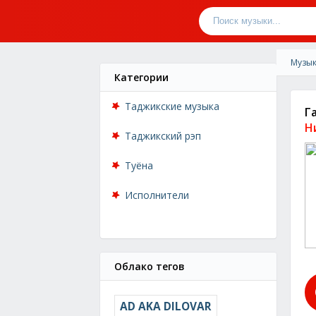
Музык
Категории
Таджикские музыка
Г
Н
Таджикский рэп
Туёна
Исполнители
Облако тегов
AD AKA DILOVAR