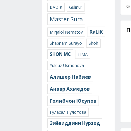
Ск
BADIK
Gulinur
Master Sura
П
RaLiK
Mirjalol Nematov
Shabnam Surayo
Shoh
SHON MC
TIMA
Yulduz Usmonova
Алишер Набиев
Анвар Ахмедов
Голибчон Юсупов
Гуласал Пулотова
Зиёвиддини Нурзод