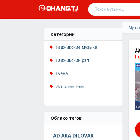
Музык
Категории
Таджикские музыка
Д
Г
Таджикский рэп
Туёна
Исполнители
Облако тегов
AD AKA DILOVAR