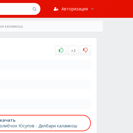
Авторизация
ри каламкош
+2
качать
олибчон Юсупов - Дилбари каламкош