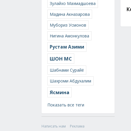
Зулайхо Махмадшоева
К
Мадина Акназарова
Мубориз Усмонов
Нигина Амонкулова
Рустам Азими
ШОН МС
Шабнами Сурайё
Шахроми Абдухалим
Ясмина
Показать все теги
Написать нам
Реклама