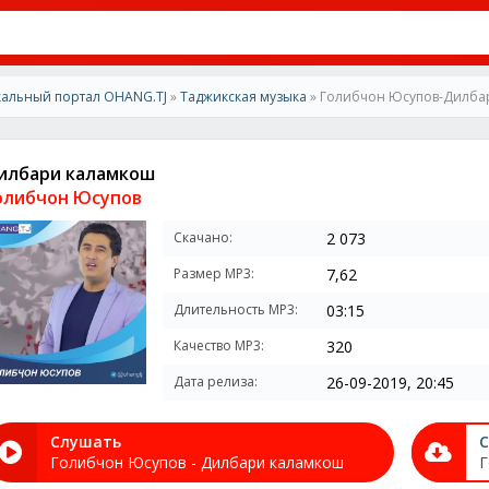
альный портал OHANG.TJ
»
Таджикская музыка
» Голибчон Юсупов-Дилба
илбари каламкош
олибчон Юсупов
Скачано:
2 073
Размер MP3:
7,62
Длительность MP3:
03:15
Качество MP3:
320
Дата релиза:
26-09-2019, 20:45
Слушать
С
Голибчон Юсупов - Дилбари каламкош
Г