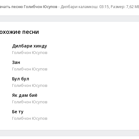
ачать песню Голибчон Юсупов
- Дилбари каламкош: 03:15, Размер: 7,62 MB
охожие песни
Дилбари хинду
Голибчон Юсупов
Зан
Голибчон Юсупов
Бул бул
Голибчон Юсупов
Як дам биё
Голибчон Юсупов
Бе ту
Голибчон Юсупов