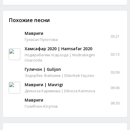
Похожие песни
Мавриги
03:21
Гуласал Пулотова
Хамсафар 2020 | Hamsafar 2020
03:13
Нодирабегим Усарзода | Nodirabegim
Usarzoda
Гуличон | Gulijon
03:09
Элдорбек Файзиев | Eldorbek Fayziev
Мавриги | Mavrigi
06:06
Дилноза Каримова | Dilnoza Karimova
Мавриги
06:30
Голибчон Юсупов