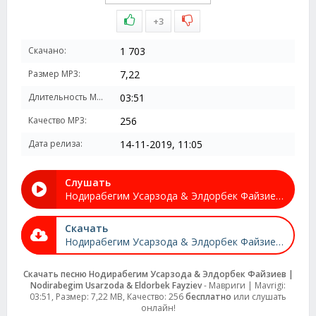
+3
Скачано:
1 703
Размер MP3:
7,22
Длительность MP3:
03:51
Качество MP3:
256
Дата релиза:
14-11-2019, 11:05
Слушать
Нодирабегим Усарзода & Элдорбек Файзиев | Nodirabegim Usarzoda & Eldorbek Fayziev - Мавриги | Mavrigi
Скачать
Нодирабегим Усарзода & Элдорбек Файзиев | Nodirabegim Usarzoda & Eldorbek Fayziev - Мавриги | Mavrigi
Скачать песню Нодирабегим Усарзода & Элдорбек Файзиев |
Nodirabegim Usarzoda & Eldorbek Fayziev
- Мавриги | Mavrigi:
03:51, Размер: 7,22 MB, Качество: 256
бесплатно
или слушать
онлайн!