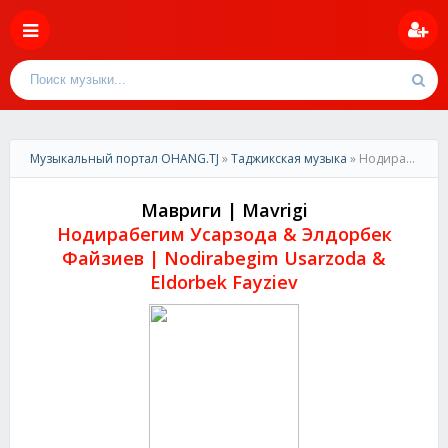
Музыкальный портал OHANG.TJ
»
Таджикская музыка
» Нодирабеним Усарзода & Элдорбек Файзиев-Мавриги | Nodirabegim Usarzoda & Eldorbek Fayziev-Mavrigi
Мавриги | Mavrigi
Нодирабегим Усарзода & Элдорбек
Файзиев | Nodirabegim Usarzoda &
Eldorbek Fayziev