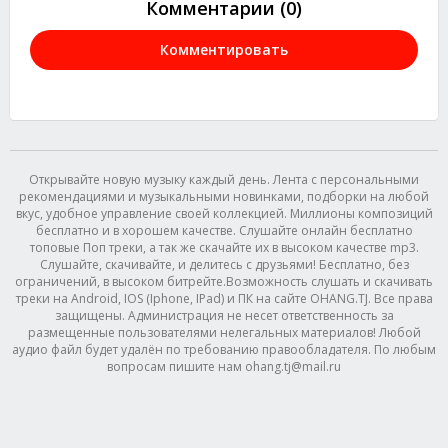
Комментарии (0)
Комментировать
Открывайте новую музыку каждый день. Лента с персональными
рекомендациями и музыкальными новинками, подборки на любой
вкус, удобное управление своей коллекцией. Миллионы композиций
бесплатно и в хорошем качестве. Слушайте онлайн бесплатно
топовые Поп треки, а так же скачайте их в высоком качестве mp3.
Слушайте, скачивайте, и делитесь с друзьями! Бесплатно, без
ограничений, в высоком битрейте.Возможность слушать и скачивать
треки на Android, IOS (Iphone, IPad) и ПК на сайте OHANG.TJ. Все права
защищены. Администрация не несет ответственность за
размещенные пользователями нелегальных материалов! Любой
аудио файл будет удалён по требованию правообладателя. По любым
вопросам пишите нам ohang.tj@mail.ru