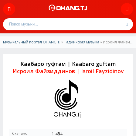
Музыкальный портал OHANG.TJ
»
Таджикская музыка
» Исроил Файзиддинов-Каабаро гуфтам | Isroil Fayzidinov-Kaabaro guftam
Каабаро гуфтам | Kaabaro guftam
Исроил Файзиддинов | Isroil Fayzidinov
Скачано:
1 484