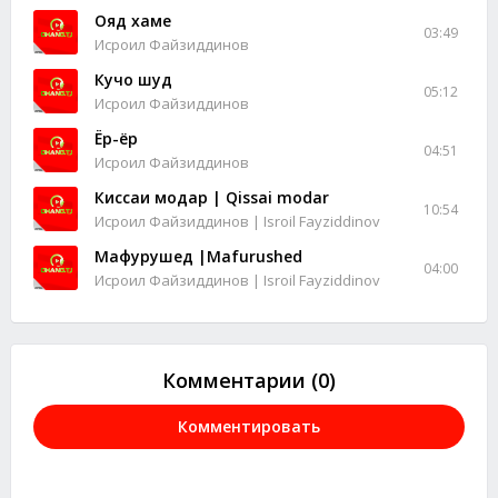
Ояд хаме
03:49
Исроил Файзиддинов
Кучо шуд
05:12
Исроил Файзиддинов
Ёр-ёр
04:51
Исроил Файзиддинов
Киссаи модар | Qissai modar
10:54
Исроил Файзиддинов | Isroil Fayziddinov
Мафурушед |Mafurushed
04:00
Исроил Файзиддинов | Isroil Fayziddinov
Комментарии (0)
Комментировать