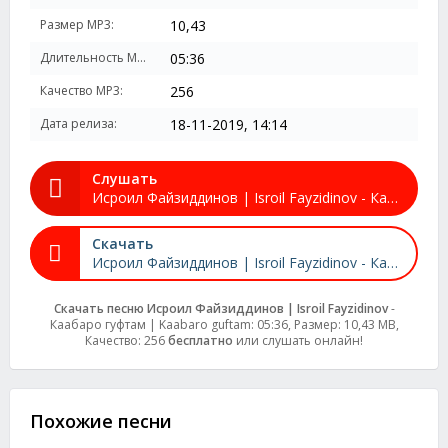
Размер MP3:
10,43
Длительность MP3:
05:36
Качество MP3:
256
Дата релиза:
18-11-2019, 14:14
Слушать
Исроил Файзиддинов | Isroil Fayzidinov - Каабаро гуфтам | Kaabaro guftam
Скачать
Исроил Файзиддинов | Isroil Fayzidinov - Каабаро гуфтам | Kaabaro guftam
Скачать песню Исроил Файзиддинов | Isroil Fayzidinov
-
Каабаро гуфтам | Kaabaro guftam: 05:36, Размер: 10,43 MB,
Качество: 256
бесплатно
или слушать онлайн!
Похожие песни