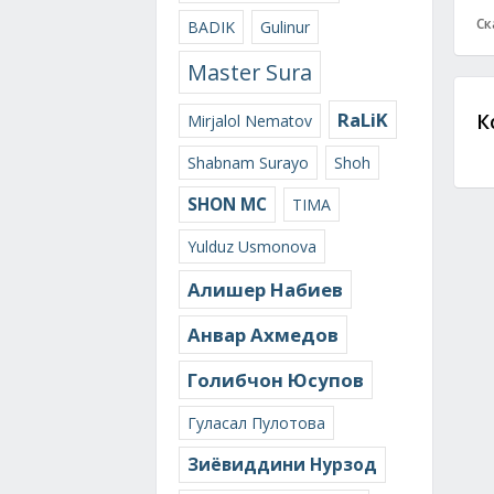
Ск
BADIK
Gulinur
Master Sura
RaLiK
К
Mirjalol Nematov
Shabnam Surayo
Shoh
SHON MC
TIMA
Yulduz Usmonova
Алишер Набиев
Анвар Ахмедов
Голибчон Юсупов
Гуласал Пулотова
Зиёвиддини Нурзод