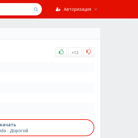
Авторизация
+12
качать
ida - Дорогой