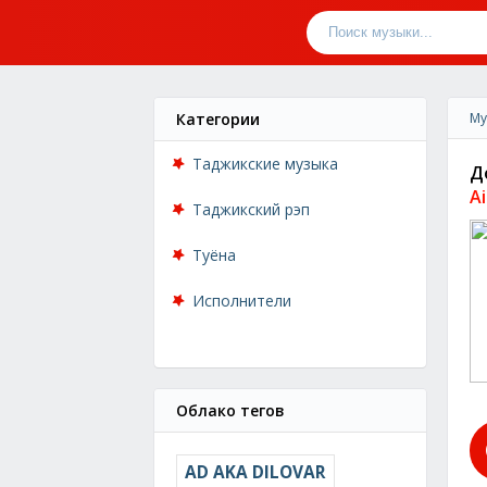
Категории
Му
Таджикские музыка
Д
A
Таджикский рэп
Туёна
Исполнители
Облако тегов
AD AKA DILOVAR