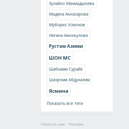
Зулайхо Махмадшоева
Мадина Акназарова
Мубориз Усмонов
Нигина Амонкулова
Рустам Азими
ШОН МС
Шабнами Сурайё
Шахроми Абдухалим
Ясмина
Показать все теги
Написать нам
Реклама