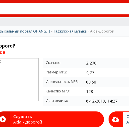
зыкальный портал OHANG.TJ
»
Таджикская музыка
» Aida-Дорогой
орогой
ida
Скачано:
2 270
Размер MP3:
4,27
Длительность MP3:
03:56
Качество MP3:
128
Дата релиза:
6-12-2019, 14:27
Слушать
С
Aida - Дорогой
A