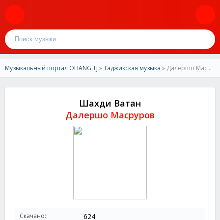
Музыкальный портал OHANG.TJ
»
Таджикская музыка
» Далершо Масруров-Шахди Ватан
Шахди Ватан
Далершо Масруров
Скачано:
624