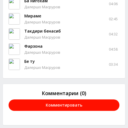
Ба нигохам
04:06
Далершо Масруров
Мираме
02:45
Далершо Масруров
Такдири бенасиб
04:32
Далершо Масруров
Фарзона
04:58
Далершо Масруров
Бе ту
03:34
Далершо Масруров
Комментарии (0)
Комментировать