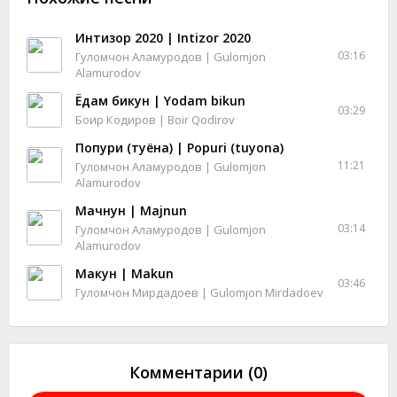
Интизор 2020 | Intizor 2020
03:16
Гуломчон Аламуродов | Gulomjon
Alamurodov
Ёдам бикун | Yodam bikun
03:29
Боир Кодиров | Boir Qodirov
Попури (туёна) | Popuri (tuyona)
11:21
Гуломчон Аламуродов | Gulomjon
Alamurodov
Мачнун | Majnun
03:14
Гуломчон Аламуродов | Gulomjon
Alamurodov
Макун | Makun
03:46
Гуломчон Мирдадоев | Gulomjon Mirdadoev
Комментарии (0)