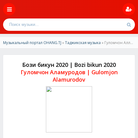
Музыкальный портал OHANG.TJ
»
Таджикская музыка
» Гуломчон Алламуродов-Бози бикун 2020 | Gulomjon Allamurodov-Bozi bikun 2020
Бози бикун 2020 | Bozi bikun 2020
Гуломчон Аламуродов | Gulomjon
Alamurodov