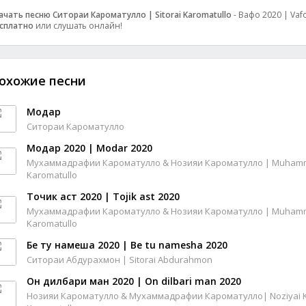
ачать песню Ситораи Кароматулло | Sitorai Karomatullo
- Вафо 2020 | Vafo
сплатно
или слушать онлайн!
охожие песни
Модар
Ситораи Кароматулло
Модар 2020 | Modar 2020
Мухаммадрафии Кароматулло & Нозияи Кароматулло | Muhammad
Karomatullo
Точик аст 2020 | Tojik ast 2020
Мухаммадрафии Кароматулло & Нозияи Кароматулло | Muhammad
Karomatullo
Бе ту намеша 2020 | Be tu namesha 2020
Ситораи Абдурахмон | Sitorai Abdurahmon
Он дилбари ман 2020 | On dilbari man 2020
Нозияи Кароматулло & Мухаммадрафии Кароматулло| Noziyai K