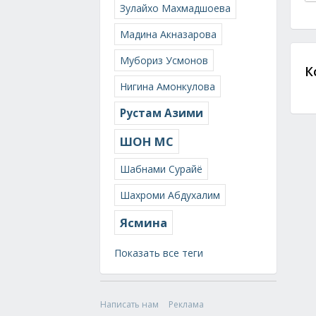
Зулайхо Махмадшоева
Мадина Акназарова
Мубориз Усмонов
К
Нигина Амонкулова
Рустам Азими
ШОН МС
Шабнами Сурайё
Шахроми Абдухалим
Ясмина
Показать все теги
Написать нам
Реклама