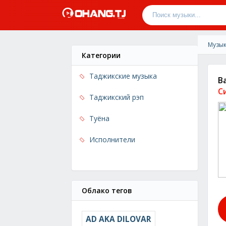
Музык
Категории
Таджикские музыка
В
С
Таджикский рэп
Туёна
Исполнители
Облако тегов
AD AKA DILOVAR