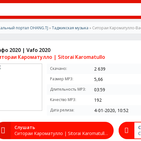
альный портал OHANG.TJ
»
Таджикская музыка
» Ситораи Кароматулло-Вафо
афо 2020 | Vafo 2020
итораи Кароматулло | Sitorai Karomatullo
Скачано:
2 639
Размер MP3:
5,66
Длительность MP3:
03:59
Качество MP3:
192
Дата релиза:
4-01-2020, 10:52
Слушать
С
Ситораи Кароматулло | Sitorai Karomatullo - Вафо 2020 | Vafo 2020