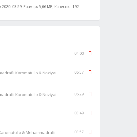
 2020: 03:59, Размер: 5,66 MB, Качество: 192
04:00
06:57
rafii Karomatullo & Noziyai
06:29
rafii Karomatullo & Noziyai
03:49
03:57
aromatullo & Mehammadrafii