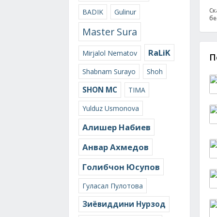
Ск
BADIK
Gulinur
бе
Master Sura
RaLiK
Mirjalol Nematov
П
Shabnam Surayo
Shoh
SHON MC
TIMA
Yulduz Usmonova
Алишер Набиев
Анвар Ахмедов
Голибчон Юсупов
Гуласал Пулотова
Зиёвиддини Нурзод