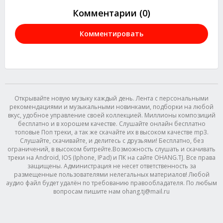
Комментарии (0)
Комментировать
Открывайте новую музыку каждый день. Лента с персональными
рекомендациями и музыкальными новинками, подборки на любой
вкус, удобное управление своей коллекцией. Миллионы композиций
бесплатно и в хорошем качестве. Слушайте онлайн бесплатно
топовые Поп треки, а так же скачайте их в высоком качестве mp3.
Слушайте, скачивайте, и делитесь с друзьями! Бесплатно, без
ограничений, в высоком битрейте.Возможность слушать и скачивать
треки на Android, IOS (Iphone, IPad) и ПК на сайте OHANG.TJ. Все права
защищены. Администрация не несет ответственность за
размещенные пользователями нелегальных материалов! Любой
аудио файл будет удалён по требованию правообладателя. По любым
вопросам пишите нам ohang.tj@mail.ru