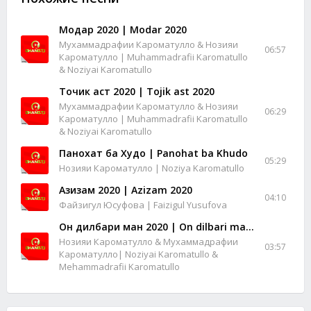
Модар 2020 | Modar 2020
Мухаммадрафии Кароматулло & Нозияи
06:57
Кароматулло | Muhammadrafii Karomatullo
& Noziyai Karomatullo
Точик аст 2020 | Tojik ast 2020
Мухаммадрафии Кароматулло & Нозияи
06:29
Кароматулло | Muhammadrafii Karomatullo
& Noziyai Karomatullo
Панохат ба Худо | Panohat ba Khudo
05:29
Нозияи Кароматулло | Noziya Karomatullo
Азизам 2020 | Azizam 2020
04:10
Файзигул Юсуфова | Faizigul Yusufova
Он дилбари ман 2020 | On dilbari man 2020
Нозияи Кароматулло & Мухаммадрафии
03:57
Кароматулло| Noziyai Karomatullo &
Mehammadrafii Karomatullo