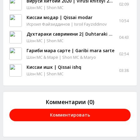
Вируси хитойи 2020 | Virusi khitoyi 2020
02:09
Шон МС | Shon MC
Киссаи модар | Qissai modar
10:54
Исроил Файзиддинов | Isroil Fayziddinov
Духтараки савримени 2| Duhtaraki savrimeni 2
04:43
Шон МС | Shon MC
Гариби мара сарте | Garibi mara sarte
02:54
Шон МС & Марё | Shon MC & Maryo
Киссаи ишк | Qissai ishq
03:38
Шон МС | Shon MC
Комментарии (0)
Комментировать