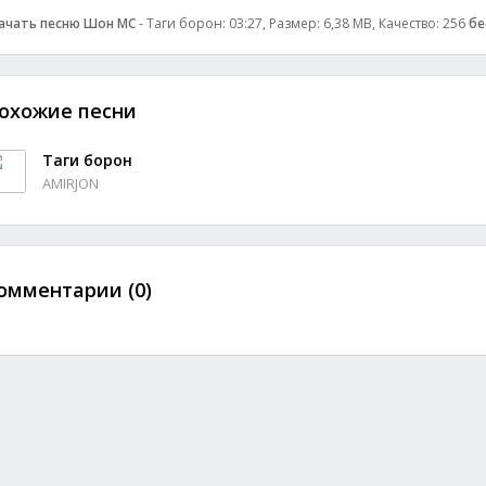
ачать песню Шон МС
- Таги борон: 03:27, Размер: 6,38 MB, Качество: 256
бе
охожие песни
Таги борон
AMIRJON
омментарии (0)