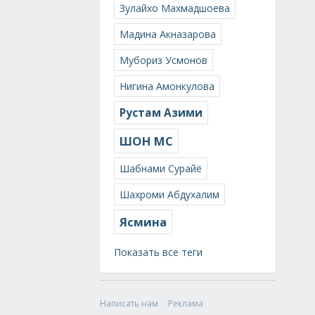
Зулайхо Махмадшоева
Мадина Акназарова
Мубориз Усмонов
Нигина Амонкулова
Рустам Азими
ШОН МС
Шабнами Сурайё
Шахроми Абдухалим
Ясмина
Показать все теги
Написать нам
Реклама