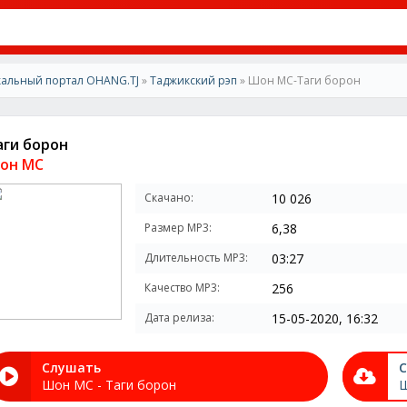
альный портал OHANG.TJ
»
Таджикский рэп
» Шон МС-Таги борон
аги борон
он МС
Скачано:
10 026
Размер MP3:
6,38
Длительность MP3:
03:27
Качество MP3:
256
Дата релиза:
15-05-2020, 16:32
Слушать
С
Шон МС - Таги борон
Ш