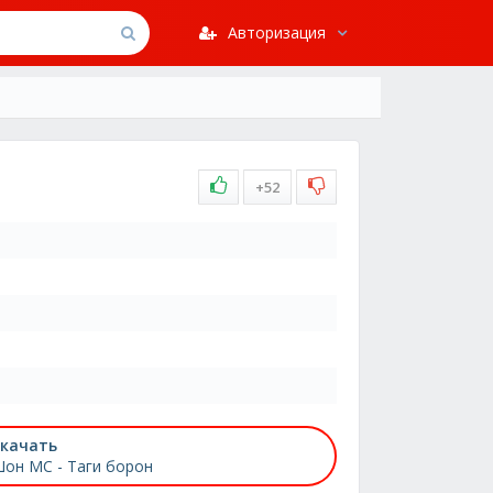
Авторизация
+52
качать
он МС - Таги борон