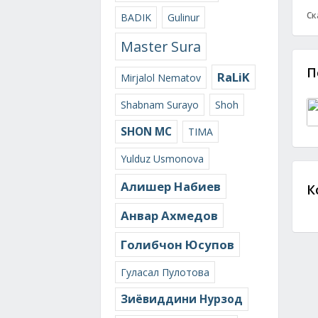
Ск
BADIK
Gulinur
Master Sura
П
RaLiK
Mirjalol Nematov
Shabnam Surayo
Shoh
SHON MC
TIMA
Yulduz Usmonova
Алишер Набиев
К
Анвар Ахмедов
Голибчон Юсупов
Гуласал Пулотова
Зиёвиддини Нурзод