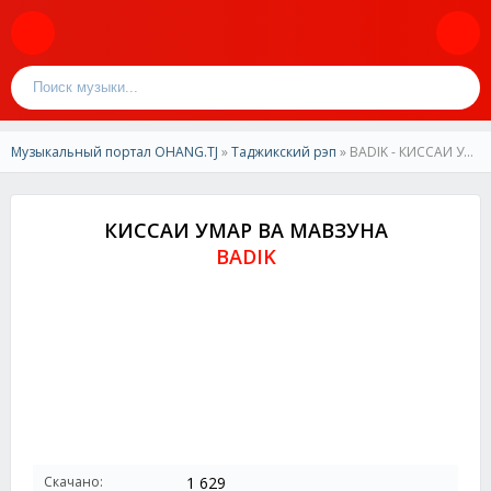
Музыкальный портал OHANG.TJ
»
Таджикский рэп
» BADIK - КИССАИ УМАР ВА МАВЗУНА
КИССАИ УМАР ВА МАВЗУНА
BADIK
Скачано:
1 629