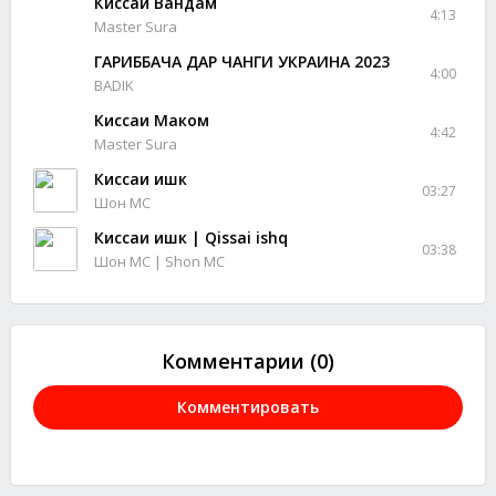
Киссаи Вандам
4:13
Master Sura
ГАРИББАЧА ДАР ЧАНГИ УКРАИНА 2023
4:00
BADIK
Киссаи Маком
4:42
Master Sura
Киссаи ишк
03:27
Шон МС
Киссаи ишк | Qissai ishq
03:38
Шон МС | Shon MC
Комментарии (0)
Комментировать