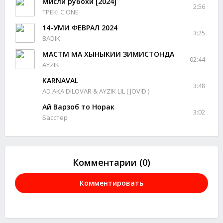
Мисли рубохи [2024]
2:56
ТРЕК! C.ONE
14-УМИ ФЕВРАЛ 2024
3:25
BADIK
МАСТМ МА ХЫНЫКИИ ЗИМИСТОНДА
02:44
AYZIK
KARNAVAL
3:48
AD AKA DILOVAR & AYZIK LIL ( JOVID )
Ай Варзоб то Норак
3:02
Басстер
Комментарии (0)
Комментировать