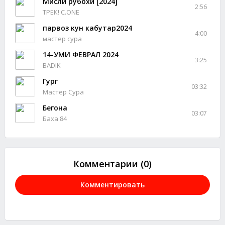
Мисли рубохи [2024]
2:56
ТРЕК! C.ONE
парвоз кун кабутар2024
4:00
мастер сура
14-УМИ ФЕВРАЛ 2024
3:25
BADIK
Гург
03:32
Мастер Сура
Бегона
03:07
Баха 84
Комментарии (0)
Комментировать