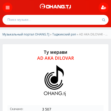
Музыкальный портал OHANG.TJ
»
Таджикский рэп
» AD AKA DILOVAR - Ту мерави
Ту мерави
AD AKA DILOVAR
Скачано:
3 507