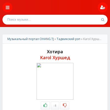
Музыкальный портал OHANG.TJ
»
Таджикский рэп
» Karol Хуршед-Хотира
Хотира
Karol Хуршед
-1