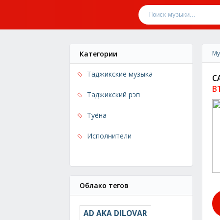
Категории
Му
Таджикские музыка
С
B
Таджикский рэп
Туёна
Исполнители
Облако тегов
AD AKA DILOVAR