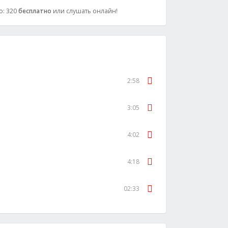
о: 320
бесплатно
или слушать онлайн!
2:58
3:05
4:02
4:18
02:33