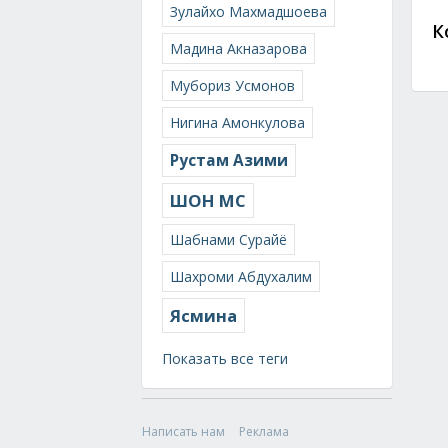
Зулайхо Махмадшоева
К
Мадина Акназарова
Мубориз Усмонов
Нигина Амонкулова
Рустам Азими
ШОН МС
Шабнами Сурайё
Шахроми Абдухалим
Ясмина
Показать все теги
Написать нам
Реклама