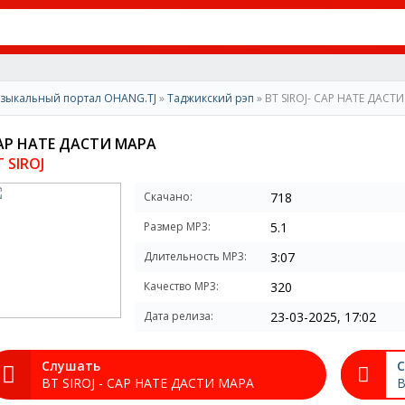
зыкальный портал OHANG.TJ
»
Таджикский рэп
» BT SIROJ- САР НАТЕ ДАСТ
АР НАТЕ ДАСТИ МАРА
T SIROJ
Скачано:
718
Размер MP3:
5.1
Длительность MP3:
3:07
Качество MP3:
320
Дата релиза:
23-03-2025, 17:02
Слушать
С
BT SIROJ - САР НАТЕ ДАСТИ МАРА
B