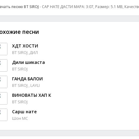
ачать песню BT SIROJ
- САР НАТЕ ДАСТИ МАРА: 3:07, Размер: 5.1 MB, Качеств
охожие песни
ХДТ ХОСТИ
BT SIROJ ,ДИЛ
Дили шикаста
BT SIROJ
ГАНДА БАЛОИ
BT SIROJ , LAYLI
ВИНОВАТЫ ХАП К
BT SIROJ
Сарш нате
Шон МС