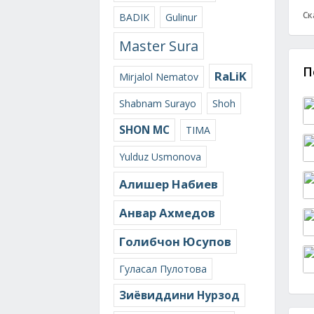
Ск
BADIK
Gulinur
Master Sura
П
RaLiK
Mirjalol Nematov
Shabnam Surayo
Shoh
SHON MC
TIMA
Yulduz Usmonova
Алишер Набиев
Анвар Ахмедов
Голибчон Юсупов
Гуласал Пулотова
Зиёвиддини Нурзод