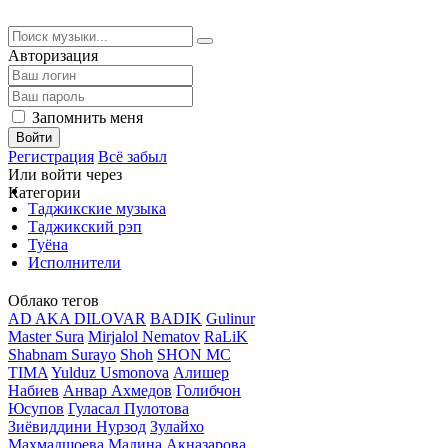
Авторизация
Запомнить меня
Войти
Регистрация
Всё забыл
Или войти через
Категории
Таджикские музыка
Таджикский рэп
Туёна
Исполнители
Облако тегов
AD AKA DILOVAR
BADIK
Gulinur
Master Sura
Mirjalol Nematov
RaLiK
Shabnam Surayo
Shoh
SHON MC
TIMA
Yulduz Usmonova
Алишер
Набиев
Анвар Ахмедов
Голибчон
Юсупов
Гуласал Пулотова
Зиёвиддини Нурзод
Зулайхо
Махмадшоева
Мадина Акназарова