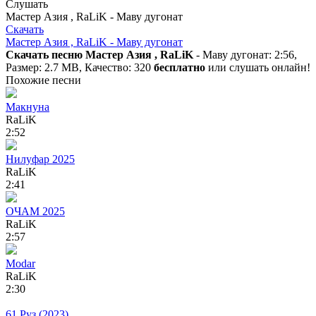
Слушать
Мастер Азия , RaLiK - Маву дугонат
Скачать
Мастер Азия , RaLiK - Маву дугонат
Скачать песню Мастер Азия , RaLiK
- Маву дугонат: 2:56,
Размер: 2.7 MB, Качество: 320
бесплатно
или слушать онлайн!
Похожие песни
Макнуна
RaLiK
2:52
Нилуфар 2025
RaLiK
2:41
ОЧАМ 2025
RaLiK
2:57
Modar
RaLiK
2:30
61 Руз (2023)