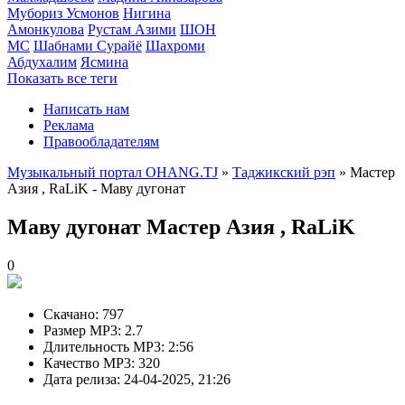
Мубориз Усмонов
Нигина
Амонкулова
Рустам Азими
ШОН
МС
Шабнами Сурайё
Шахроми
Абдухалим
Ясмина
Показать все теги
Написать нам
Реклама
Правообладателям
Музыкальный портал OHANG.TJ
»
Таджикский рэп
» Мастер
Азия , RaLiK - Маву дугонат
Маву дугонат
Мастер Азия , RaLiK
0
Скачано:
797
Размер MP3:
2.7
Длительность MP3:
2:56
Качество MP3:
320
Дата релиза:
24-04-2025, 21:26