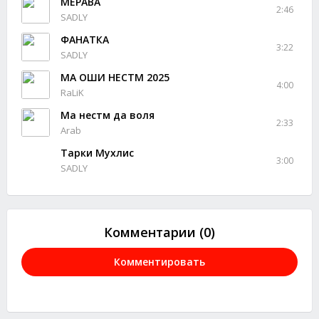
МЕРАВА
2:46
SADLY
ФАНАТКА
3:22
SADLY
МА ОШИҚ НЕСТМ 2025
4:00
RaLiK
Ма нестм да воля
2:33
Arab
Тарки Мухлис
3:00
SADLY
Комментарии (0)
Комментировать