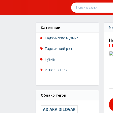
Категории
Му
Таджикские музыка
Н
Ш
Таджикский рэп
Туёна
Исполнители
Облако тегов
AD AKA DILOVAR