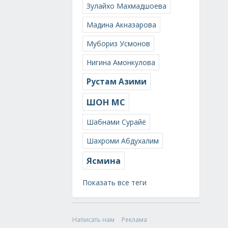
Зулайхо Махмадшоева
Мадина Акназарова
Мубориз Усмонов
Нигина Амонкулова
Рустам Азими
ШОН МС
Шабнами Сурайё
Шахроми Абдухалим
Ясмина
Показать все теги
Написать нам
Реклама