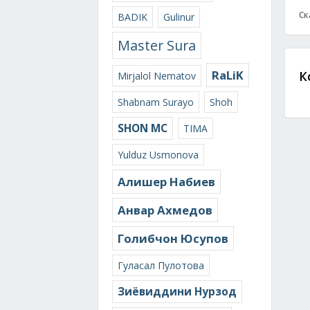
Ск
BADIK
Gulinur
Master Sura
RaLiK
К
Mirjalol Nematov
Shabnam Surayo
Shoh
SHON MC
TIMA
Yulduz Usmonova
Алишер Набиев
Анвар Ахмедов
Голибчон Юсупов
Гуласал Пулотова
Зиёвиддини Нурзод