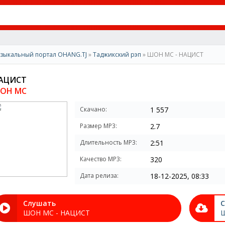
зыкальный портал OHANG.TJ
»
Таджикский рэп
» ШОН МС - НАЦИСТ
АЦИСТ
ОН МС
Скачано:
1 557
Размер MP3:
2.7
Длительность MP3:
2:51
Качество MP3:
320
Дата релиза:
18-12-2025, 08:33
Слушать
С
ШОН МС - НАЦИСТ
Ш