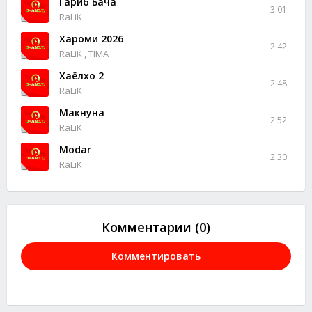
Гариб Бача
3:01
RaLiK
Хароми 2026
2:42
RaLiK , TIMA
Хаёлхо 2
2:48
RaLiK
Макнуна
2:52
RaLiK
Modar
2:30
RaLiK
Комментарии (0)
Комментировать