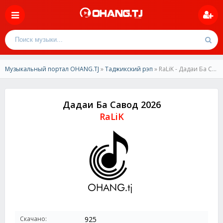
Музыкальный портал OHANG.TJ
»
Таджикский рэп
» RaLiK - Дадаи Ба Савод 2026
Дадаи Ба Савод 2026
RaLiK
Скачано:
925