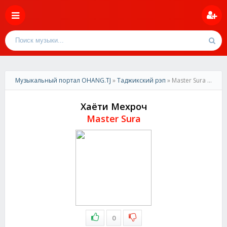
Музыкальный портал OHANG.TJ
»
Таджикский рэп
» Master Sura - Хаёти Мехроч
Хаёти Мехроч
Master Sura
0