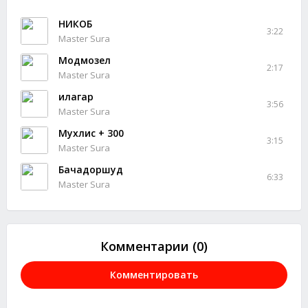
НИКОБ
3:22
Master Sura
Модмозел
2:17
Master Sura
Ҳилагар
3:56
Master Sura
Мухлис + 300
3:15
Master Sura
Бачадоршуд
6:33
Master Sura
Комментарии (0)
Комментировать