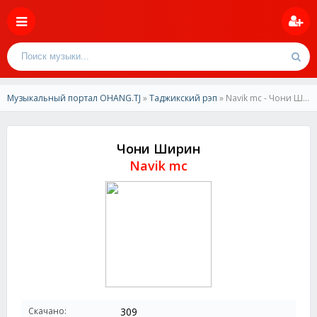
Музыкальный портал OHANG.TJ
»
Таджикский рэп
» Navik mc - Чони Ширин
Чони Ширин
Navik mc
Скачано:
309