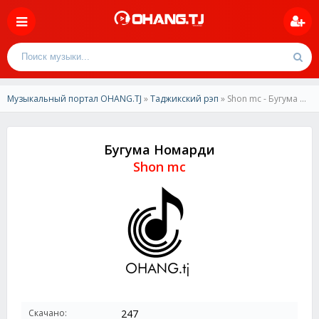
Музыкальный портал OHANG.TJ
»
Таджикский рэп
» Shon mc - Бугума Номарди
Бугума Номарди
Shon mc
Скачано:
247