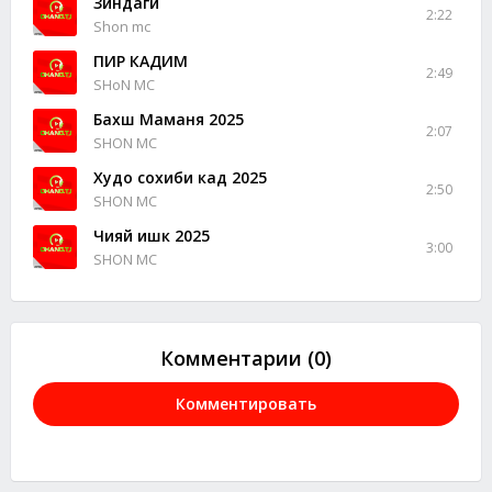
Зиндаги
2:22
Shon mc
ПИР КАДИМ
2:49
SHoN MC
Бахш Маманя 2025
2:07
SHON MC
Худо сохиби кад 2025
2:50
SHON MC
Чияй ишк 2025
3:00
SHON MC
Комментарии (0)
Комментировать