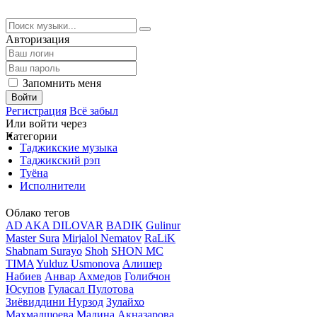
Авторизация
Запомнить меня
Войти
Регистрация
Всё забыл
Или войти через
Категории
Таджикские музыка
Таджикский рэп
Туёна
Исполнители
Облако тегов
AD AKA DILOVAR
BADIK
Gulinur
Master Sura
Mirjalol Nematov
RaLiK
Shabnam Surayo
Shoh
SHON MC
TIMA
Yulduz Usmonova
Алишер
Набиев
Анвар Ахмедов
Голибчон
Юсупов
Гуласал Пулотова
Зиёвиддини Нурзод
Зулайхо
Махмадшоева
Мадина Акназарова