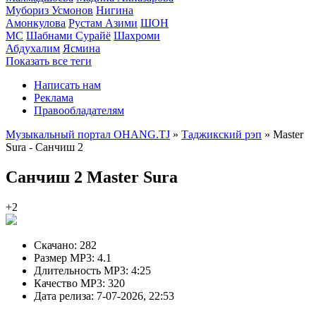
Мубориз Усмонов
Нигина
Амонкулова
Рустам Азими
ШОН
МС
Шабнами Сурайё
Шахроми
Абдухалим
Ясмина
Показать все теги
Написать нам
Реклама
Правообладателям
Музыкальный портал OHANG.TJ
»
Таджикский рэп
» Master
Sura - Санчиш 2
Санчиш 2
Master Sura
+2
Скачано:
282
Размер MP3:
4.1
Длительность MP3:
4:25
Качество MP3:
320
Дата релиза:
7-07-2026, 22:53