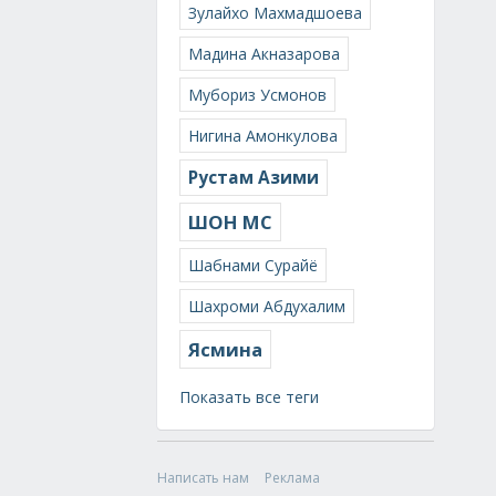
Зулайхо Махмадшоева
Мадина Акназарова
Мубориз Усмонов
Нигина Амонкулова
Рустам Азими
ШОН МС
Шабнами Сурайё
Шахроми Абдухалим
Ясмина
Показать все теги
Написать нам
Реклама