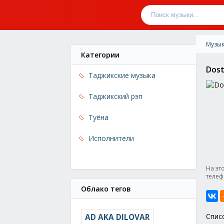
Музык
Категории
Dost
Таджикские музыка
Таджикский рэп
Туёна
Исполнители
На эт
телеф
Облако тегов
Спис
AD AKA DILOVAR