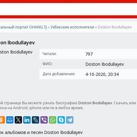
альный портал OHANG.TJ
»
Узбекские исполнители
» Doston Ibodullayev
on Ibodullayev
Читали:
797
ФИО:
Doston Ibodullayev
Дата добавления:
4-10-2020, 20:34
ой странице Вы можете узнать биографию
Doston Ibodullayev
. Скачать ил
она на Android, iphone или пк в любое время.
ок альбомов и песен Doston Ibodullayev