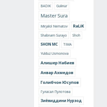
BADIK
Gulinur
Master Sura
RaLiK
Mirjalol Nematov
Shabnam Surayo
Shoh
SHON MC
TIMA
Yulduz Usmonova
Алишер Набиев
Анвар Ахмедов
Голибчон Юсупов
Гуласал Пулотова
Зиёвиддини Нурзод