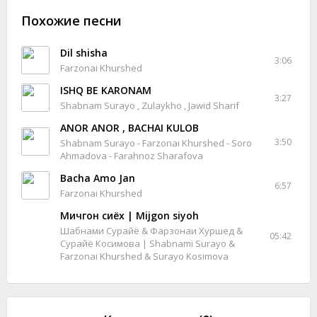
Похожие песни
Dil shisha
3:06
Farzonai Khurshed
ISHQ BE KARONAM
3:27
Shabnam Surayo , Zulaykho , Jawid Sharif
ANOR ANOR , BACHAI KULOB
3:50
Shabnam Surayo - Farzonai Khurshed - Soro
Ahmadova - Farahnoz Sharafova
Bacha Amo Jan
6:57
Farzonai Khurshed
Мичгон сиёх | Mijgon siyoh
Шабнами Сурайё & Фарзонаи Хуршед &
05:42
Сурайё Косимова | Shabnami Surayo &
Farzonai Khurshed & Surayo Kosimova