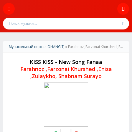
Музыкальный портал OHANG.TJ
» Farahnoz ,Farzonai Khurshed ,Enisa ,Zulaykho, Shabnam Surayo - KISS KISS - New Song Fanaa
KISS KISS - New Song Fanaa
Farahnoz ,Farzonai Khurshed ,Enisa
,Zulaykho, Shabnam Surayo