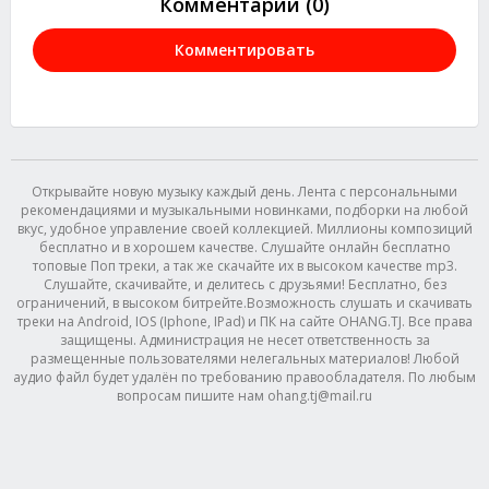
Комментарии (0)
Комментировать
Открывайте новую музыку каждый день. Лента с персональными
рекомендациями и музыкальными новинками, подборки на любой
вкус, удобное управление своей коллекцией. Миллионы композиций
бесплатно и в хорошем качестве. Слушайте онлайн бесплатно
топовые Поп треки, а так же скачайте их в высоком качестве mp3.
Слушайте, скачивайте, и делитесь с друзьями! Бесплатно, без
ограничений, в высоком битрейте.Возможность слушать и скачивать
треки на Android, IOS (Iphone, IPad) и ПК на сайте OHANG.TJ. Все права
защищены. Администрация не несет ответственность за
размещенные пользователями нелегальных материалов! Любой
аудио файл будет удалён по требованию правообладателя. По любым
вопросам пишите нам ohang.tj@mail.ru