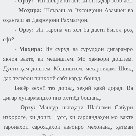
-
Орзу:
Ин шеъри ки аст, ки он қадар зебо аст.
- Моҳира:
Шеъраш аз Эҳсонҷони Азамиён ва
оҳангаш аз Давроҷони Раҳматҷон.
-
Орзу:
Ин тарона чӣ хел ба дасти Ғизол роҳ
ёфт
?
- Моҳира:
Ин суруд ва сурудҳои дигарамро
якҷоя вақте, ки мешиштем. Мо ҳамкорӣ доштем.
Дӯстӣ ҳам доштем. Мешиштем, месароидам. Шояд
дар телефон пинҳонӣ сабт карда бошад.
Бисёр зеҳнӣ тез дорад, зеҳнӣ қавӣ дорад. Ва
дигар ҳунармандҳо низ эҳтиёд бошанд.
-
Орзу:
Мансур шавҳари Шабнами Сабурӣ
изҳороте, ки дошт. Гуфт, ки сарояндаҳои мо вақте
таронаҳои сароядаҳои авғонро мехонанд, ҳатман