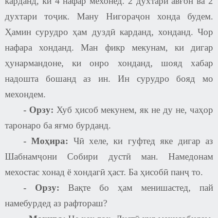
карданд, ки 4 нафар мехонед. 2 духтари авғон ва 2
духтари тоҷик. Ману Нигораҷон хонда будем.
Ҳамин сурудро ҳам дуздӣ карданд, хонданд. Чор
нафара хонданд. Ман фикр мекунам, ки дигар
ҳунармандоне, ки онро хонданд, шояд хабар
надошта бошанд аз ин. Ин сурудро бояд мо
мехондем.
-
Орзу:
Хуб ҳисоб мекунем, як не ду не, чаҳор
таронаро ба яғмо бурданд.
- Моҳира:
Чӣ хеле, ки гуфтед яке дигар аз
Шабнамҷони Собири дустӣ ман. Намедонам
мехостас хонад ё хондагӣ ҳаст. Ба ҳисобӣ панҷ то.
-
Орзу:
Вақте бо ҳам менишастед, пай
намебурдед аз рафтораш
?