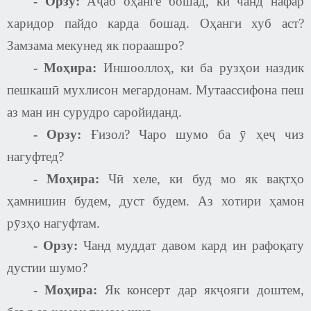
-
Орзу:
Аҷаб оҳанге бошад, ки чанд нафар
харидор пайдо карда бошад. Оҳанги хуб аст?
Замзама мекунед як пораашро?
- Моҳира:
Иншооллоҳ, ки ба рузҳои наздик
пешкашӣ мухлисон мегардонам. Мутаассифона пеш
аз ман ин сурудро саройиданд.
-
Орзу:
Ғизол? Чаро шумо ба ӯ ҳеҷ чиз
нагуфтед
?
- Моҳира:
Чӣ хеле, ки буд мо як вақтҳо
ҳамнишин будем, дуст будем. Аз хотири ҳамон
рӯзҳо нагуфтам.
-
Орзу:
Чанд муддат давом кард ин рафоқату
дустии шумо
?
- Моҳира:
Як консерт дар якҷояги доштем,