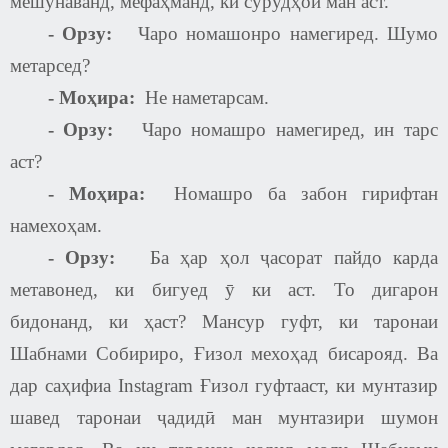
мешунаванд, мефаҳманд, ки сурудҳои ман аст.
-
Орзу:
Чаро номашонро намегиред. Шумо
метарсед
?
- Моҳира:
Не наметарсам.
-
Орзу:
Чаро номашро намегиред, ин тарс
аст
?
- Моҳира:
Номашро ба забон гирифтан
намехоҳам.
-
Орзу:
Ба ҳар ҳол ҷасорат пайдо карда
метавонед, ки бигуед ӯ ки аст. То дигарон
бидонанд, ки ҳаст
?
Мансур гуфт, ки таронаи
Шабнами Собириро, Ғизол мехоҳад бисарояд. Ва
дар саҳифиа
Instagram
Ғизол гуфтааст, ки мунтазир
шавед таронаи ҷадидӣ ман мунтазири шумон