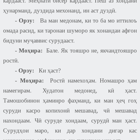
кардааст. Меҳнати бисёр кардааст. Пеш аз хондани
ҳунарманд, дуздида мехонанд, ин аст дуздӣ.
-
Орзу:
Ва ман медонам, ки то ба мо иттилоъ
омада расид, ки таронаи шуморо як хонандаи афғон
бидуни муҷаввис сурудааст.
- Моҳира:
Бале. Як тояшро не, якчандтояшро
ростӣ.
-
Орзу:
Ки ҳаст
?
- Моҳира:
Ростӣ намехоҳам. Номашро ҳам
намегирам. Худатон медонед, кӣ ҳаст.
Тамошобинон ҳаминро фаҳманд, ки ман ҳеҷ гоҳ
суруди касро копихонӣ мешавад, чӣ мешавад
нахондаам. Чӣ суруде хондаам, сурудӣ ман ҳаст.
Сурудҳои маро, ки дар хондани дигар кас