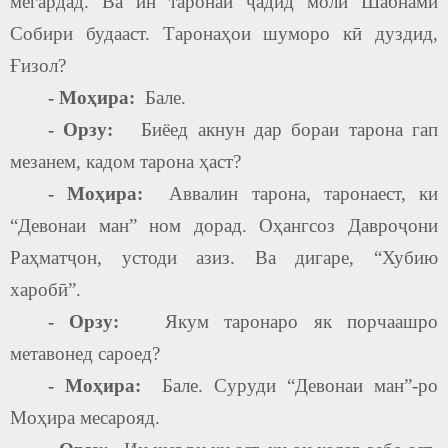
мегардад. Ва ин таронаи ҷадид моли Шабнами
Собири будааст. Таронаҳои шуморо кӣ дуздид,
Ғизол?
- Моҳира:
Бале.
-
Орзу:
Биёед акнун дар бораи тарона гап
мезанем, кадом тарона ҳаст
?
- Моҳира:
Аввалин тарона, таронаест, ки
“Девонаи ман” ном дорад. Оҳангсоз Давроҷони
Раҳматҷон, устоди азиз. Ва дигаре, “Хубию
харобӣ”.
-
Орзу:
Якум таронаро як порчаашро
метавонед сароед
?
- Моҳира:
Бале. Суруди “Девонаи ман”-ро
Моҳира месарояд.