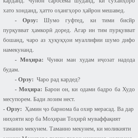
карданд. Чунон саросема шуданд, ки суханҳоро
хато хонданд, ҳатто оҳангҳоро ҳайрон мешавед.
-
Орзу:
Шумо гуфтед, ки тими бисйр
пурқувват ҳамкорӣ доред. Агар ин тим пурқувват
бошанд, чаро аз ҳуқуқҳои муаллифии шумо дифо
намекунанд.
- Моҳира:
Чунки ман худам иҷозат надода
будам.
-
Орзу:
Чаро рад кардед
?
- Моҳира:
Барои он, ки одами бадро ба Худо
месупорем. Бади лозим нест.
-
Орзу:
Ҳамин ҷо барнома ба охир мерасад. Ва дар
ниҳояти кор ба Моҳираи Тоҳирӣ муваффақият
таманно мекунем. Таманно мекунем, ки моликияти