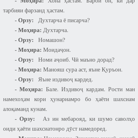
- Моҳира:
Хона ҳастам. Барои он, ки дар
тарбияи фарзанд ҳастам.
-
Орзу:
Духтарча ё писарча?
- Моҳира:
Духтарча.
-
Орзу:
Номашон
?
- Моҳира:
Моидаҷон.
-
Орзу:
Номи аҷоиб. Чӣ маъно дорад?
- Моҳира:
Манояш сура аст, яъне Қуръон.
-
Орзу:
Яъне издивоҷ кардед.
- Моҳира:
Бале. Издивоҷ кардам. Рости ман
намехоҳам кори ҳунариамро бо ҳаёти шахсиам
алоқаманд кунам.
-
Орзу:
Аз ин мебарояд, ки шумо саволҳо
оиди ҳаёти шахсиатонро дӯст намедоред.