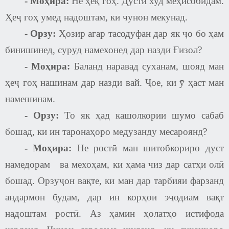
- Моҳира:
Не ҳеқ гоҳ. Дустӣ худ меҳисобидам.
Ҳеҷ гоҳ умед надоштам, ки чунон мекунад.
-
Орзу:
Ҳозир агар тасодуфан дар як ҷо бо ҳам
бинишинед, суруд намехонед дар назди Ғизол?
- Моҳира:
Баланд наравад суханам, шояд ман
ҳеҷ гоҳ нашинам дар назди вай. Ҷое, ки ӯ ҳаст ман
намешинам.
-
Орзу:
То як ҳад кашолкории шумо сабаб
бошад, ки ин таронаҳоро медузанду месароянд
?
- Моҳира:
Не ростӣ ман шитобкориро дуст
намедорам ва мехоҳам, ки ҳама чиз дар сатҳи олӣ
бошад. Орзуҷон вақте, ки ман дар тарбияи фарзанд
андармон будам, дар ин корҳои эҷодиам вақт
надоштам ростӣ. Аз ҳамин ҳолатҳо истифода