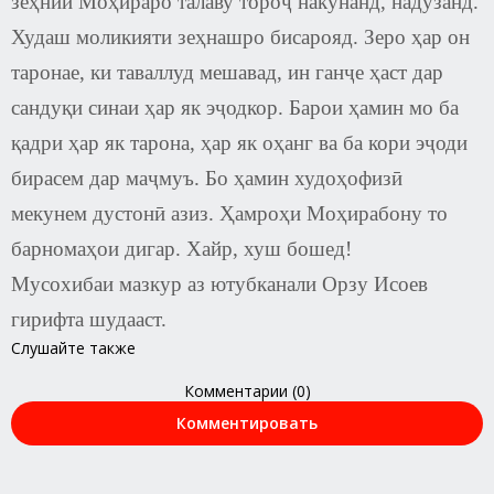
зеҳнии Моҳираро талаву тороҷ накунанд, надузанд.
Худаш моликияти зеҳнашро бисарояд. Зеро ҳар он
таронае, ки таваллуд мешавад, ин ганҷе ҳаст дар
сандуқи синаи ҳар як эҷодкор. Барои ҳамин мо ба
қадри ҳар як тарона, ҳар як оҳанг ва ба кори эҷоди
бирасем дар маҷмуъ. Бо ҳамин худоҳофизӣ
мекунем дустонӣ азиз. Ҳамроҳи Моҳирабону то
барномаҳои дигар. Хайр, хуш бошед!
Мусохибаи мазкур аз ютубканали Орзу Исоев
гирифта шудааст.
Слушайте также
Комментарии (0)
Комментировать