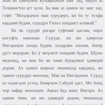
Ман ва ҳамчунон Бунафшаҷон занг зад, берун аз
Тоҷикистон аст ҳоло. Ба ман аз ҳамон ҷо занг зад,
гуфт: “Моҳираҷон ман сурудеро, ки ба ту туҳфа
карданӣ будам, сурудро Ғизол хондааст аллакай.”
Ва як сурудӣ дигаре гуфтанӣ ҳастам, онро
ногуфта намонам. Суруде, ки мо ҳамроҳи
Нигораҷон хонда будем, хоҳараки азизам, бисёр
дуст медорам. Бо ӯ якҷоягӣ хонданӣ будем. Шумо
медонед, ки ман бо як тими бурқувват ҳамкорӣ
дорам. Аз ҳамон ширкат пешниҳод карданд, ки
ҳамон сурудро мехонед. Ман ва Нигораҷон. Суруд
аз оҳангҳои устод Амирҷон Сабурӣ ҳаст. Мо бояд
чор нафар мехондем. Аввал буд ману Нигора. Аз
ҳамин тиме, ки мо ҳамкорӣ дорем, пешниҳод