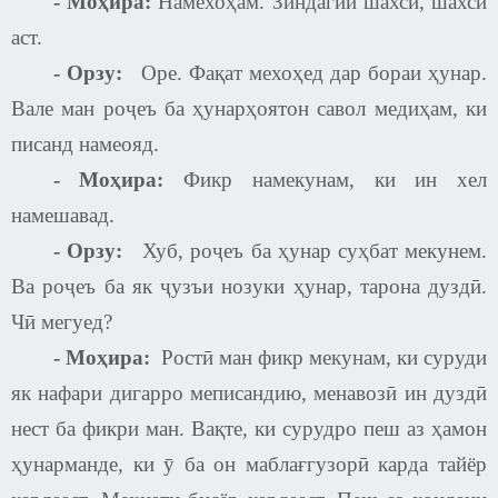
- Моҳира:
Намехоҳам. Зиндагии шахсӣ, шахсӣ
аст.
-
Орзу:
Оре. Фақат мехоҳед дар бораи ҳунар.
Вале ман роҷеъ ба ҳунарҳоятон савол медиҳам, ки
писанд намеояд.
- Моҳира:
Фикр намекунам, ки ин хел
намешавад.
-
Орзу:
Хуб, роҷеъ ба ҳунар суҳбат мекунем.
Ва роҷеъ ба як ҷузъи нозуки ҳунар, тарона дуздӣ.
Чӣ мегуед
?
- Моҳира:
Ростӣ ман фикр мекунам, ки суруди
як нафари дигарро меписандию, менавозӣ ин дуздӣ
нест ба фикри ман. Вақте, ки сурудро пеш аз ҳамон
ҳунарманде, ки ӯ ба он маблағгузорӣ карда тайёр