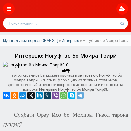
Музыкальный портал OHANG.TJ
»
Интервью
» Ногуфтаҳо бо Моҳира Тоҳирӣ
Интервью: Ногуфтаҳо бо Моҳира Тоҳирӣ
0
0
На этой странице Вы можете
прочесть интервью с Ногуфтаҳо бо
Моҳира Тоҳирӣ
!. Узнать информацию из первых источников,
добросовестный и честные вопросы к исполнитям и их ответы на
вопросы
Интервью Ногуфтаҳо бо Моҳира Тоҳирӣ
!.
Суҳбати Орзу Исо бо Моҳира. Ғизол тарона
дуздид
?