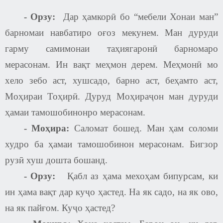
-
Орзу:
Дар ҳамкорӣ бо “мебели Хонаи ман”
барномаи навбатиро оғоз мекунем. Ман дуруди
гарму самимонаи таҳиягаронӣ барномаро
мерасонам. Ин вақт меҳмон дерем. Меҳмонӣ мо
хело зебо аст, хушсадо, барно аст, беҳамто аст,
Моҳираи Тоҳирӣ. Дуруд Моҳираҷон ман дуруди
ҳамаи тамошобинонро мерасонам.
- Моҳира:
Саломат бошед. Ман ҳам соломи
худро ба ҳамаи тамошобинон мерасонам. Бигзор
рузӣ хуш дошта бошанд.
-
Орзу:
Қабл аз ҳама мехоҳам бипурсам, ки
ин ҳама вақт дар куҷо ҳастед. На як садо, на як ово,
на як пайғом. Куҷо ҳастед
?