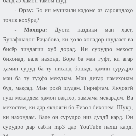
баъд аз ҳамон тамом шуд.
-
Орзу:
Бо ин мушкили кадоме аз сарояндаҳо
тоҷик вохӯрд
?
- Моҳира:
Дустӣ наздики ман ҳаст,
Бунафшаҷон Раҷабова, ки ҳоло хонадор шудааст ва
бисёр зиндагии хуб дорад. Ин сурудро мехост
бихонад, вале нахонд. Боре ба ман гуфт, ки агар
ҳамин суруд ба ту писанд бошад, ҳамин сурудро
ман ба ту туҳфа мекунам. Ман дигар намехонам
буд, мақсад. Ман розӣ шудам. Гирифтам. Якҷоягӣ
гуш мекардем ҳамон вақтҳо, замзама мекардем. Ва
мехостем, ки дар якҷоягӣ бо Ғизол бихонем. Шукр,
ки нахондам. Вале он сурудро низ дуздӣ кард. Он
сурудро дар сабти mp3 дар YouTube пахш кард.