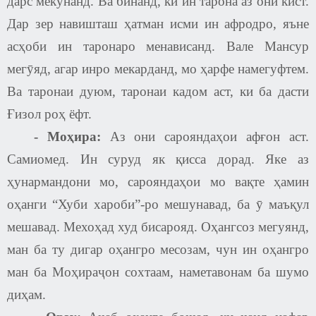
дарс мекунанд. Ва бинанд, ки ин тарона аз они кист.
Дар зер навишташ ҳатман исми ин афродро, яъне
асҳоби ин таронаро менависанд. Вале Мансур
мегӯяд, агар инро мекарданд, мо ҳарфе намегуфтем.
Ва таронаи дуюм, таронаи кадом аст, ки ба дасти
Ғизол роҳ ёфт.
- Моҳира:
Аз они сарояндаҳои афғон аст.
Самиомед. Ин суруд як қисса дорад. Яке аз
ҳунармандони мо, сарояндаҳои мо вақте ҳамин
оҳанги “Хуби хароби”-ро мешунавад, ба ӯ маъқул
мешавад. Мехоҳад худ бисарояд. Оҳангсоз мегуянд,
ман ба ту дигар оҳангро месозам, чун ин оҳангро
ман ба Моҳираҷон сохтаам, наметавонам ба шумо
диҳам.