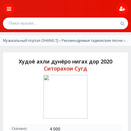
Музыкальный портал OHANG.TJ
»
Рекомендуемые таджикские песни
» Ситорахои Сугд-Худоё ахли дунёро нигах дор
Худоё ахли дунёро нигах дор 2020
Ситорахои Сугд
Скачано:
4 000