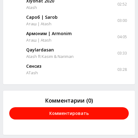
Xiyonat 2020
02:52
Atash
Сароб | Sarob
03:00
Аташ | Atash
Армоним | Armonim
04:05
Аташ | Atash
Qaylardasan
03:33
Atash ft Kasim & Nariman
Сенсиз
03:28
ATash
Комментарии (0)
Комментировать