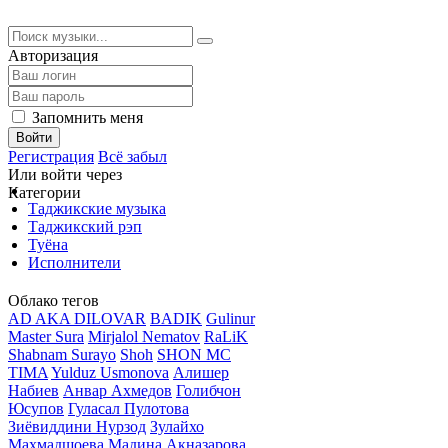
Авторизация
Запомнить меня
Войти
Регистрация
Всё забыл
Или войти через
Категории
Таджикские музыка
Таджикский рэп
Туёна
Исполнители
Облако тегов
AD AKA DILOVAR
BADIK
Gulinur
Master Sura
Mirjalol Nematov
RaLiK
Shabnam Surayo
Shoh
SHON MC
TIMA
Yulduz Usmonova
Алишер
Набиев
Анвар Ахмедов
Голибчон
Юсупов
Гуласал Пулотова
Зиёвиддини Нурзод
Зулайхо
Махмадшоева
Мадина Акназарова