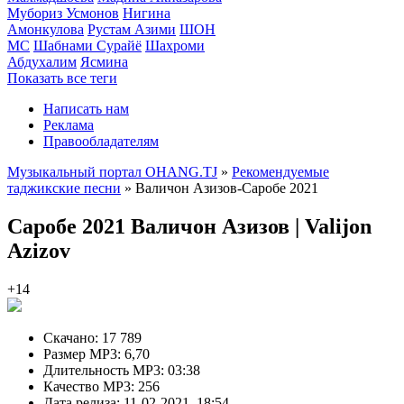
Мубориз Усмонов
Нигина
Амонкулова
Рустам Азими
ШОН
МС
Шабнами Сурайё
Шахроми
Абдухалим
Ясмина
Показать все теги
Написать нам
Реклама
Правообладателям
Музыкальный портал OHANG.TJ
»
Рекомендуемые
таджикские песни
» Валичон Азизов-Саробе 2021
Саробе 2021
Валичон Азизов | Valijon
Azizov
+14
Скачано:
17 789
Размер MP3:
6,70
Длительность MP3:
03:38
Качество MP3:
256
Дата релиза:
11-02-2021, 18:54