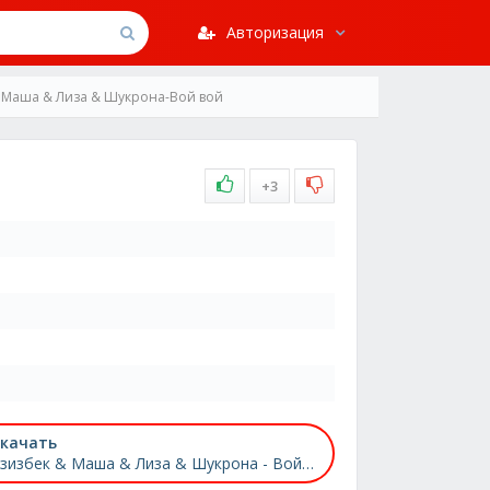
Авторизация
 Маша & Лиза & Шукрона-Вой вой
+3
качать
Азизбек & Маша & Лиза & Шукрона - Вой-вой