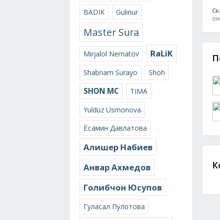
Ск
BADIK
Gulinur
он
Master Sura
RaLiK
Mirjalol Nematov
П
Shabnam Surayo
Shoh
SHON MC
TIMA
Yulduz Usmonova
Ёсамин Давлатова
Алишер Набиев
К
Анвар Ахмедов
Голибчон Юсупов
Гуласал Пулотова