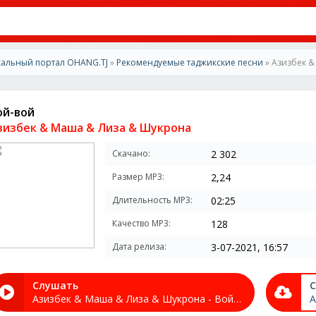
альный портал OHANG.TJ
»
Рекомендуемые таджикские песни
» Азизбек &
ой-вой
зизбек & Маша & Лиза & Шукрона
Скачано:
2 302
Размер MP3:
2,24
Длительность MP3:
02:25
Качество MP3:
128
Дата релиза:
3-07-2021, 16:57
Слушать
С
Азизбек & Маша & Лиза & Шукрона - Вой-вой