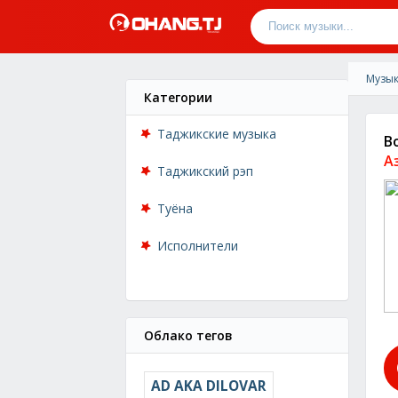
Музык
Категории
Таджикские музыка
В
А
Таджикский рэп
Туёна
Исполнители
Облако тегов
AD AKA DILOVAR