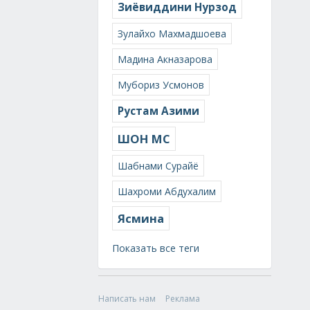
Зиёвиддини Нурзод
Зулайхо Махмадшоева
Мадина Акназарова
Мубориз Усмонов
Рустам Азими
ШОН МС
Шабнами Сурайё
Шахроми Абдухалим
Ясмина
Показать все теги
Написать нам
Реклама