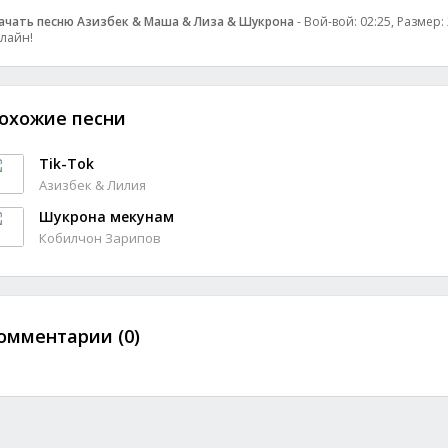
ачать песню Азизбек & Маша & Лиза & Шукрона
- Вой-вой: 02:25, Размер:
лайн!
охожие песни
Tik-Tok
Азизбек & Лилия
Шукрона мекунам
Кобилчон Зарипов
омментарии (0)