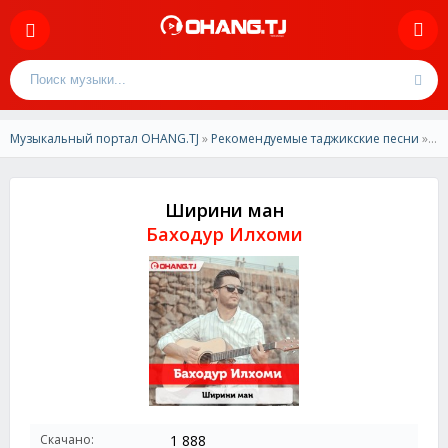
Музыкальный портал OHANG.TJ
»
Рекомендуемые таджикские песни
» Баходур Илхоми - Ширини ман
Ширини ман
Баходур Илхоми
Скачано:
1 888