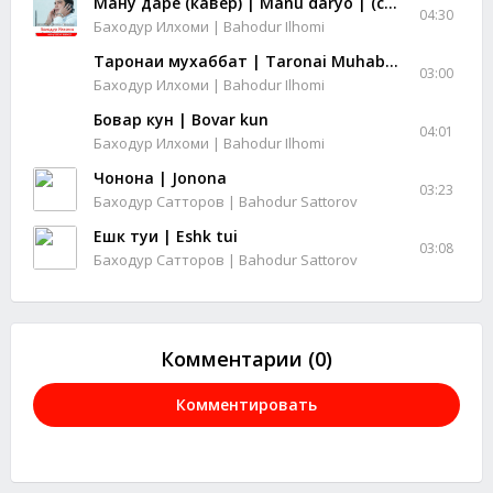
Ману дарё (кавер) | Manu daryo | (cover)
04:30
Баходур Илхоми | Bahodur Ilhomi
Таронаи мухаббат | Taronai Muhabbat
03:00
Баходур Илхоми | Bahodur Ilhomi
Бовар кун | Bovar kun
04:01
Баходур Илхоми | Bahodur Ilhomi
Чонона | Jonona
03:23
Баходур Сатторов | Bahodur Sattorov
Ешк туи | Eshk tui
03:08
Баходур Сатторов | Bahodur Sattorov
Комментарии (0)
Комментировать