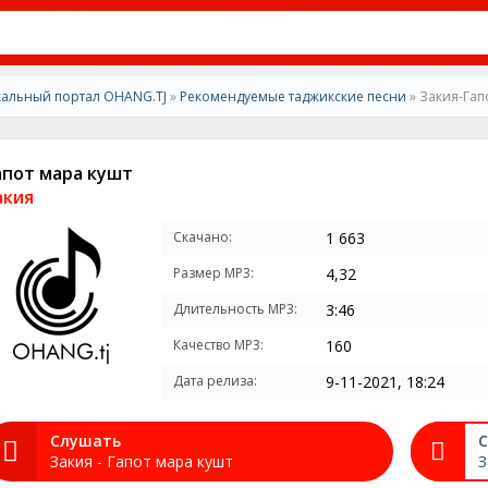
альный портал OHANG.TJ
»
Рекомендуемые таджикские песни
» Закия-Гап
апот мара кушт
акия
Скачано:
1 663
Размер MP3:
4,32
Длительность MP3:
3:46
Качество MP3:
160
Дата релиза:
9-11-2021, 18:24
Слушать
С
Закия - Гапот мара кушт
З