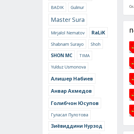
Ск
BADIK
Gulinur
Master Sura
П
RaLiK
Mirjalol Nematov
Shabnam Surayo
Shoh
SHON MC
TIMA
Yulduz Usmonova
Алишер Набиев
Анвар Ахмедов
Голибчон Юсупов
Гуласал Пулотова
Зиёвиддини Нурзод