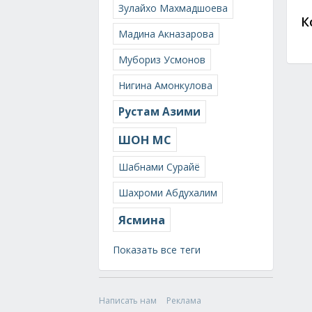
Зулайхо Махмадшоева
К
Мадина Акназарова
Мубориз Усмонов
Нигина Амонкулова
Рустам Азими
ШОН МС
Шабнами Сурайё
Шахроми Абдухалим
Ясмина
Показать все теги
Написать нам
Реклама