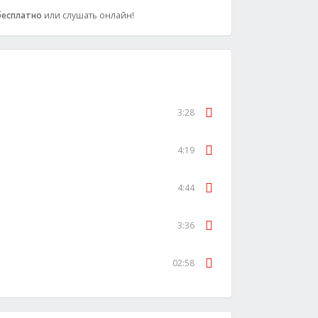
бесплатно
или слушать онлайн!
3:28
4:19
4:44
3:36
02:58