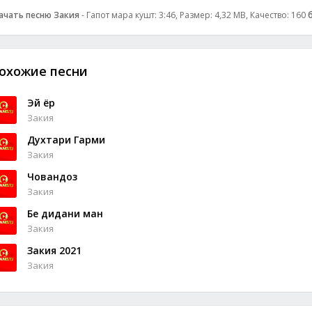
ачать песню Закия
- Гапот мара кушт: 3:46, Размер: 4,32 MB, Качество: 160
охожие песни
Эй ёр
Закия
Духтари Гарми
Закия
Човандоз
Закия
Бе дидани ман
Закия
Закия 2021
Закия