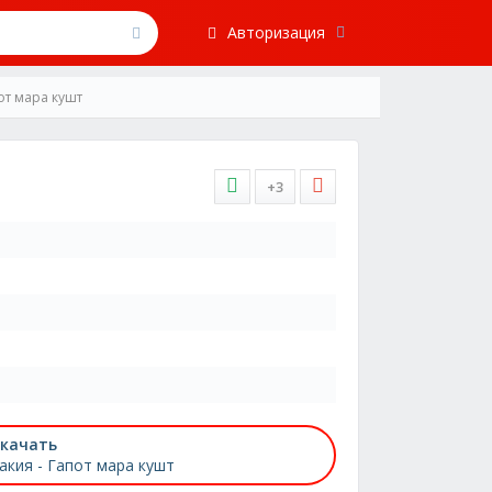
Авторизация
от мара кушт
+3
качать
акия - Гапот мара кушт