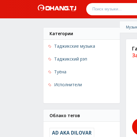
Музык
Категории
Таджикские музыка
Г
З
Таджикский рэп
Туёна
Исполнители
Облако тегов
AD AKA DILOVAR