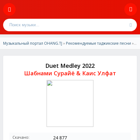
Музыкальный портал OHANG.TJ
»
Рекомендуемые таджикские песни
» Шабнами Сурайё & Каис Улфат - Duet Medley 2022
Duet Medley 2022
Шабнами Сурайё & Каис Улфат
Скачано:
24 877