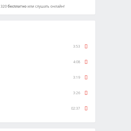
: 320
бесплатно
или слушать онлайн!
3:53
4:08
3:19
3:26
02:37