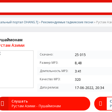
альный портал OHANG.TJ
»
Рекомендуемые таджикские песни
» Рустам А
ушаймонам
устам Азими
Скачано:
25 015
Размер MP3:
8,48
Длительность MP3:
3:41
Качество MP3:
320
Дата релиза:
17-06-2022, 20:34
Слушать
С
Рустам Азими - Пушаймонам
Р