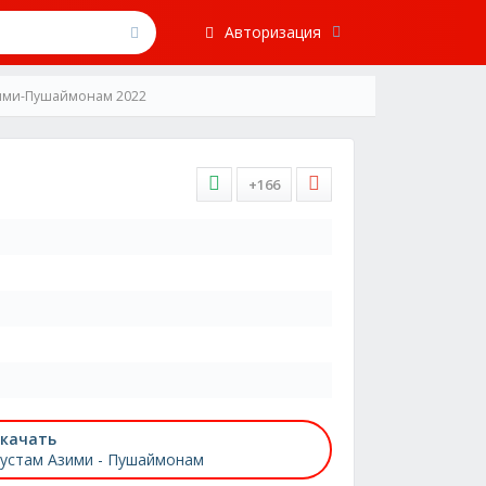
Авторизация
зими-Пушаймонам 2022
+166
качать
устам Азими - Пушаймонам