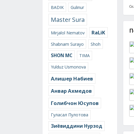
Ск
BADIK
Gulinur
Master Sura
П
RaLiK
Mirjalol Nematov
Shabnam Surayo
Shoh
SHON MC
TIMA
Yulduz Usmonova
Алишер Набиев
Анвар Ахмедов
Голибчон Юсупов
Гуласал Пулотова
Зиёвиддини Нурзод