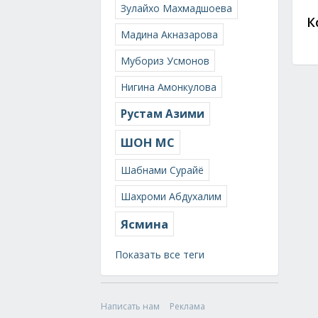
Зулайхо Махмадшоева
К
Мадина Акназарова
Мубориз Усмонов
Нигина Амонкулова
Рустам Азими
ШОН МС
Шабнами Сурайё
Шахроми Абдухалим
Ясмина
Показать все теги
Написать нам
Реклама