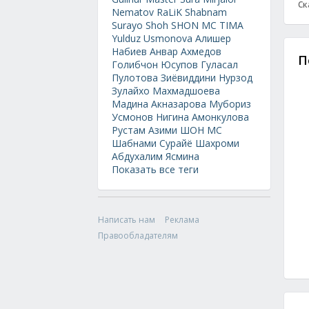
Ск
Nematov
RaLiK
Shabnam
Surayo
Shoh
SHON MC
TIMA
Yulduz Usmonova
Алишер
Набиев
Анвар Ахмедов
П
Голибчон Юсупов
Гуласал
Пулотова
Зиёвиддини Нурзод
Зулайхо Махмадшоева
Мадина Акназарова
Мубориз
Усмонов
Нигина Амонкулова
Рустам Азими
ШОН МС
Шабнами Сурайё
Шахроми
Абдухалим
Ясмина
Показать все теги
Написать нам
Реклама
Правообладателям