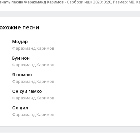
ачать песню Фарахманд Каримов
- Сарбози ишк 2023: 3:20, Размер: MB, К
охожие песни
Модар
Фарахманд Каримов
Буи нон
Фарахманд Каримов
Я помню
Фарахманд Каримов
Он суи гамхо
Фарахманд Каримов
Ох дил
Фарахманд Каримов