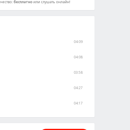
ачество:
бесплатно
или слушать онлайн!
04:09
04:08
03:58
04:27
04:17