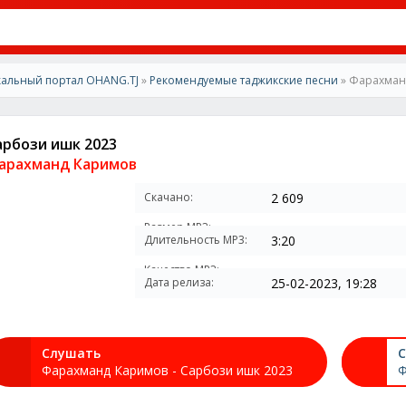
альный портал OHANG.TJ
»
Рекомендуемые таджикские песни
» Фарахман
арбози ишк 2023
арахманд Каримов
Скачано:
2 609
Размер MP3:
Длительность MP3:
3:20
Качество MP3:
Дата релиза:
25-02-2023, 19:28
Слушать
С
Фарахманд Каримов - Сарбози ишк 2023
Ф