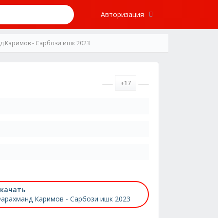
Авторизация
д Каримов - Сарбози ишк 2023
+17
качать
арахманд Каримов - Сарбози ишк 2023