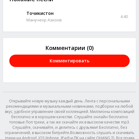
Точикистон
4:40
Манучехр Азизов
Комментарии (0)
Комментировать
Открывайте новую музыку каждый день. Лента с персональными
рекомендациями и музыкальными новинками, подборки на любой
вкус, удобное управление своей коллекцией. Миллионы композиций
бесплатно и в хорошем качестве. Слушайте онлайн бесплатно
топовые Поп треки, а так же скачайте их в высоком качестве mp3.
Слушайте, скачивайте, и делитесь с друзьями! Бесплатно, без
ограничений, в высоком битрейте.Возможность слушать и скачивать
треки на Android, IOS (Iphone, IPad) и ПК на сайте OHANG.TJ. Все права