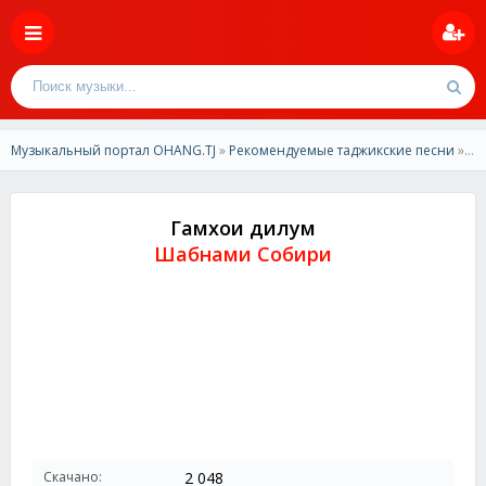
Музыкальный портал OHANG.TJ
»
Рекомендуемые таджикские песни
» Шабнами Собири - Гамхои дилум
Гамхои дилум
Шабнами Собири
Скачано:
2 048