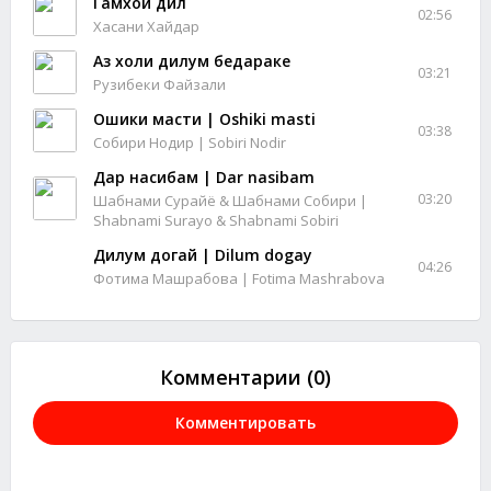
Гамхои дил
02:56
Хасани Хайдар
Аз холи дилум бедараке
03:21
Рузибеки Файзали
Ошики масти | Oshiki masti
03:38
Собири Нодир | Sobiri Nodir
Дар насибам | Dar nasibam
03:20
Шабнами Сурайё & Шабнами Собири |
Shabnami Surayo & Shabnami Sobiri
Дилум догай | Dilum dogay
04:26
Фотима Машрабова | Fotima Mashrabova
Комментарии (0)
Комментировать