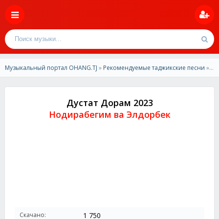
Музыкальный портал OHANG.TJ
»
Рекомендуемые таджикские песни
» Нодирабегим ва Элдорбек - Дустат Дорам (2023)
Дустат Дорам 2023
Нодирабегим ва Элдорбек
Скачано:
1 750