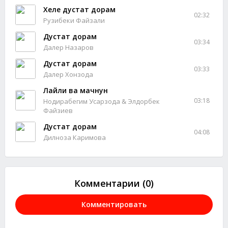
Хеле дустат дорам
02:32
Рузибеки Файзали
Дустат дорам
03:34
Далер Назаров
Дустат дорам
03:33
Далер Хонзода
Лайли ва мачнун
03:18
Нодирабегим Усарзода & Элдорбек
Файзиев
Дустат дорам
04:08
Дилноза Каримова
Комментарии (0)
Комментировать