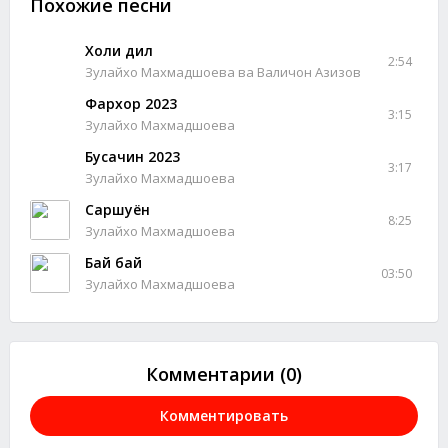
Похожие песни
Холи дил
2:54
Зулайхо Махмадшоева ва Валичон Азизов
Фархор 2023
3:15
Зулайхо Махмадшоева
Бусачин 2023
3:17
Зулайхо Махмадшоева
Саршуён
8:25
Зулайхо Махмадшоева
Бай бай
03:50
Зулайхо Махмадшоева
Комментарии (0)
Комментировать