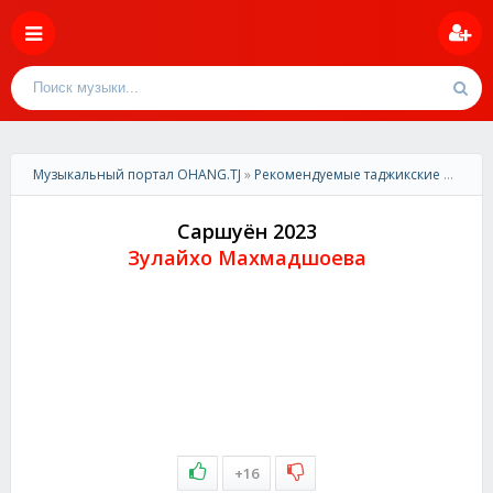
Музыкальный портал OHANG.TJ
»
Рекомендуемые таджикские песни
»
Саршуён 2023
Зулайхо Махмадшоева
+16