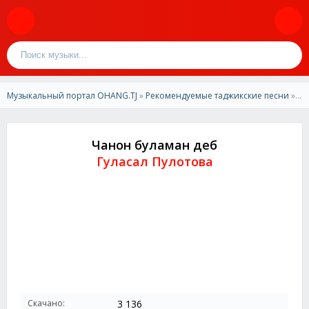
Музыкальный портал OHANG.TJ
»
Рекомендуемые таджикские песни
» Гуласал Пулотова - Чанон буламан деб
Чанон буламан деб
Гуласал Пулотова
Скачано:
3 136