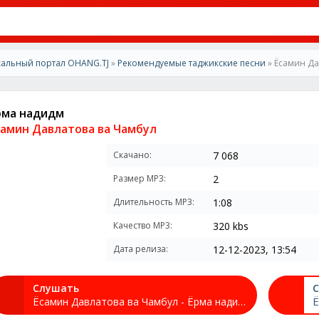
альный портал OHANG.TJ
»
Рекомендуемые таджикские песни
» Ёсамин Да
рма надидм
самин Давлатова ва Чамбул
Скачано:
7 068
Размер MP3:
2
Длительность MP3:
1:08
Качество MP3:
320 kbs
Дата релиза:
12-12-2023, 13:54
Слушать
С
Ёсамин Давлатова ва Чамбул - Ёрма надидм