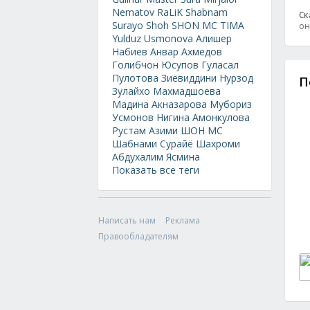
Nematov
RaLiK
Shabnam
Ск
Surayo
Shoh
SHON MC
TIMA
он
Yulduz Usmonova
Алишер
Набиев
Анвар Ахмедов
Голибчон Юсупов
Гуласал
Пулотова
Зиёвиддини Нурзод
П
Зулайхо Махмадшоева
Мадина Акназарова
Мубориз
Усмонов
Нигина Амонкулова
Рустам Азими
ШОН МС
Шабнами Сурайё
Шахроми
Абдухалим
Ясмина
Показать все теги
Написать нам
Реклама
Правообладателям