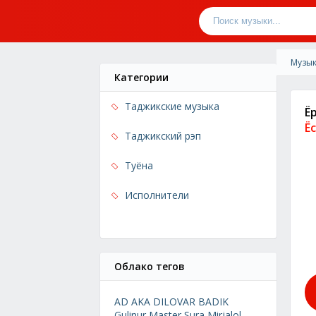
Музык
Категории
Таджикские музыка
Ё
Ё
Таджикский рэп
Туёна
Исполнители
Облако тегов
AD AKA DILOVAR
BADIK
Gulinur
Master Sura
Mirjalol