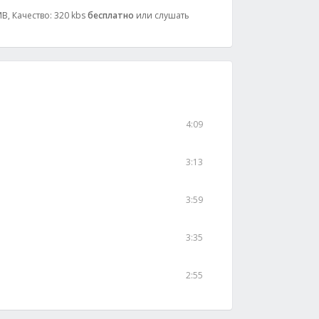
MB, Качество: 320 kbs
бесплатно
или слушать
4:09
3:13
3:59
3:35
2:55