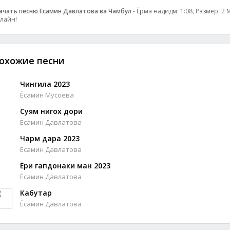
ачать песню Ёсамин Давлатова ва Чамбул
- Ёрма надидм: 1:08, Размер: 2 
лайн!
охожие песни
Чингила 2023
Ёсамин Мусоева
Суям нигох дори
Ёсамин Давлатова
Чарм дара 2023
Ёсамин Давлатова
Ёри гапдонаки ман 2023
Ёсамин Давлатова
Кабутар
Ёсамин Давлатова