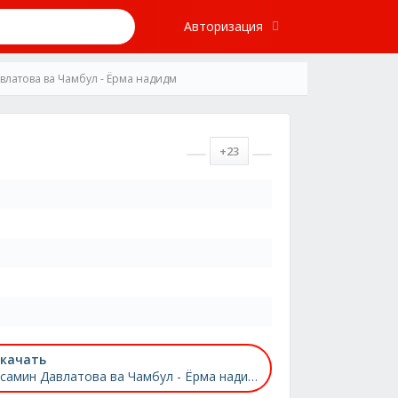
Авторизация
влатова ва Чамбул - Ёрма надидм
+23
качать
Ёсамин Давлатова ва Чамбул - Ёрма надидм