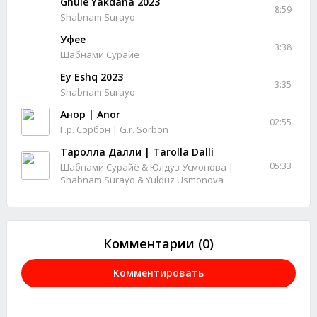
Ghule Yakdana 2023
8:59
Shabnam Surayo
Уфее
3:38
Шабнами Сурайё
Ey Eshq 2023
3:35
Shabnam Surayo
Анор | Anor
02:55
Г.р. Сорбон | G.r. Sorbon
Таролла Далли | Tarolla Dalli
05:33
Шабнами Сурайё & Юлдуз Усмонова |
Shabnam Surayo & Yulduz Usmonova
Комментарии (0)
Комментировать