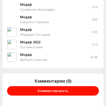
Модар
4:24
Сулаймони Фазлиддин
Модар
4:00
Комилчон Зарипов
Модар
5:05
Абдуҷалил Тухташев
Модар 2022
3:19
Рустами Азими
Модар
03:48
Мубориз Усмонов
Комментарии (0)
Комментировать