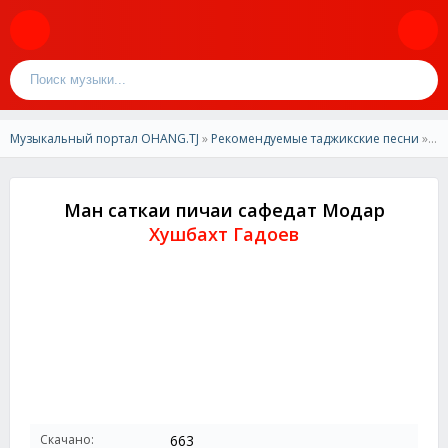
Музыкальный портал OHANG.TJ
»
Рекомендуемые таджикские песни
» Хушбахт Гадоев - Ман саткаи пичаи сафедат Модар
Ман саткаи пичаи сафедат Модар
Хушбахт Гадоев
Скачано:
663