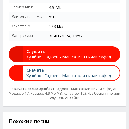
Размер MP3:
4.9 Mb
Длительность MP3:
5:17
Качество MP3:
128 kbs
Дата релиза:
30-01-2024, 19:52
Слушать
Хушбахт Гадоев - Ман саткаи пичаи сафедат Модар
Скачать
Хушбахт Гадоев - Ман саткаи пичаи сафедат Модар
Скачать песню Хушбахт Гадоев
- Ман саткаи пичаи сафедат
Модар: 5:17, Размер: 4.9 Mb MB, Качество: 128 kbs
бесплатно
или
слушать онлайн!
Похожие песни