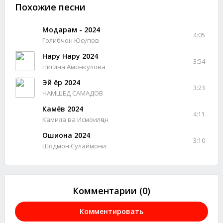
Похожие песни
Модарам - 2024
4:05
Голибчон Юсупов
Нару Нару 2024
3:54
Нигина Амонкулова
Эй ёр 2024
3:23
ЧАМШЕД САМАДОВ
Камёв 2024
4:11
Камила ва Исмоилҷон
Ошиқона 2024
3:10
Шодмон Сулаймони
Комментарии (0)
Комментировать