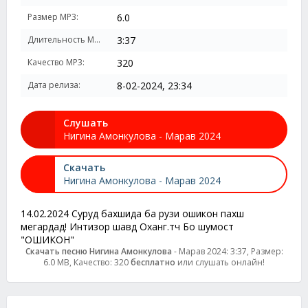
Размер MP3:
6.0
Длительность MP3:
3:37
Качество MP3:
320
Дата релиза:
8-02-2024, 23:34
Слушать
Нигина Амонкулова - Марав 2024
Скачать
Нигина Амонкулова - Марав 2024
14.02.2024 Суруд бахшида ба рузи ошикон пахш
мегардад! Интизор шавд Оханг.тч Бо шумост
"ОШИКОН"
Скачать песню Нигина Амонкулова
- Марав 2024: 3:37, Размер:
6.0 MB, Качество: 320
бесплатно
или слушать онлайн!