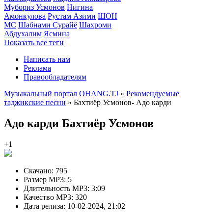
Мубориз Усмонов
Нигина
Амонкулова
Рустам Азими
ШОН
МС
Шабнами Сурайё
Шахроми
Абдухалим
Ясмина
Показать все теги
Написать нам
Реклама
Правообладателям
Музыкальный портал OHANG.TJ
»
Рекомендуемые
таджикские песни
» Бахтиёр Усмонов- Адо карди
Адо карди
Бахтиёр Усмонов
+1
Скачано:
795
Размер MP3:
5
Длительность MP3:
3:09
Качество MP3:
320
Дата релиза:
10-02-2024, 21:02