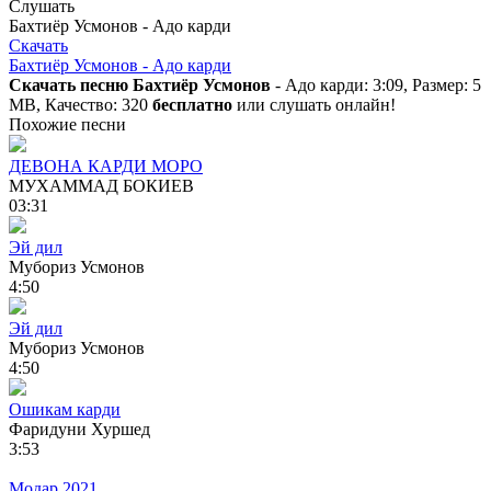
Слушать
Бахтиёр Усмонов - Адо карди
Скачать
Бахтиёр Усмонов - Адо карди
Скачать песню Бахтиёр Усмонов
- Адо карди: 3:09, Размер: 5
MB, Качество: 320
бесплатно
или слушать онлайн!
Похожие песни
ДЕВОНА КАРДИ МОРО
МУХАММАД БОКИЕВ
03:31
Эй дил
Мубориз Усмонов
4:50
Эй дил
Мубориз Усмонов
4:50
Ошикам карди
Фаридуни Хуршед
3:53
Модар 2021