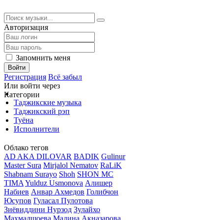
Авторизация
Запомнить меня
Войти
Регистрация
Всё забыл
Или войти через
Категории
Таджикские музыка
Таджикский рэп
Туёна
Исполнители
Облако тегов
AD AKA DILOVAR
BADIK
Gulinur
Master Sura
Mirjalol Nematov
RaLiK
Shabnam Surayo
Shoh
SHON MC
TIMA
Yulduz Usmonova
Алишер
Набиев
Анвар Ахмедов
Голибчон
Юсупов
Гуласал Пулотова
Зиёвиддини Нурзод
Зулайхо
Махмадшоева
Мадина Акназарова